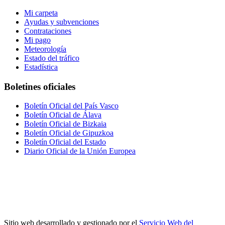
Mi carpeta
Ayudas y subvenciones
Contrataciones
Mi pago
Meteorología
Estado del tráfico
Estadística
Boletines oficiales
Boletín Oficial del País Vasco
Boletín Oficial de Álava
Boletín Oficial de Bizkaia
Boletín Oficial de Gipuzkoa
Boletín Oficial del Estado
Diario Oficial de la Unión Europea
Sitio web desarrollado y gestionado por el
Servicio Web del