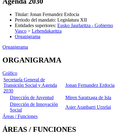
Agenda 2030
Titular
:
Jonan Fernandez Erdocia
Periodo del mandato
:
Legislatura XII
Entidades superiores
:
Eusko Jaurlaritza - Gobierno
Vasco
>
Lehendakaritza
Organigrama
Organigrama
ORGANIGRAMA
Gráfico
Secretaría General de
Transición Social y Agenda
Jonan Fernandez Erdocia
2030
Dirección de Juventud
Miren Saratxaga de Isla
Dirección de Innovación
Asier Aranbarri Urzelai
Social
Áreas / Funciones
ÁREAS / FUNCIONES