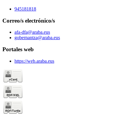
945181818
Correo/s electrónico/s
afa-dfa@araba.eus
gobernantza@araba.eus
Portales web
https://web.araba.eus