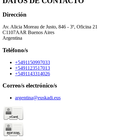
DATOS DE CONTACTO
Dirección
Av. Alicia Moreau de Justo, 846 - 3º, Oficina 21
C1107AAR Buenos Aires
Argentina
Teléfono/s
+5491150997033
+5491123517013
+5491143314026
Correo/s electrónico/s
argentina@euskadi.eus