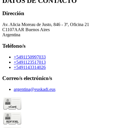
DATOS DE CONTACTO
Dirección
Av. Alicia Moreau de Justo, 846 - 3º, Oficina 21
C1107AAR Buenos Aires
Argentina
Teléfono/s
+5491150997033
+5491123517013
+5491143314026
Correo/s electrónico/s
argentina@euskadi.eus