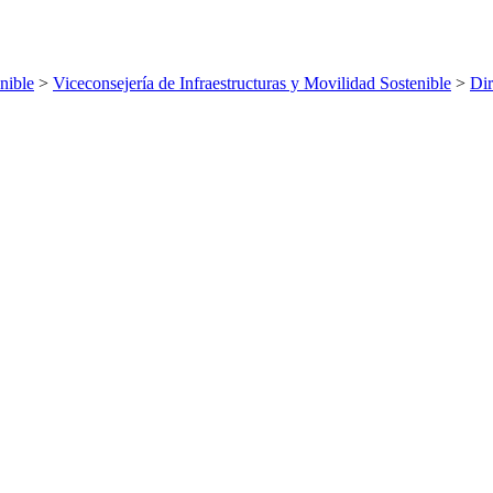
nible
>
Viceconsejería de Infraestructuras y Movilidad Sostenible
>
Dir