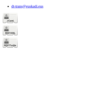
dt-trans@euskadi.eus