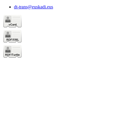
dt-trans@euskadi.eus