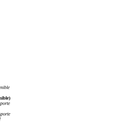
enible
nible)
sporte
sporte
I