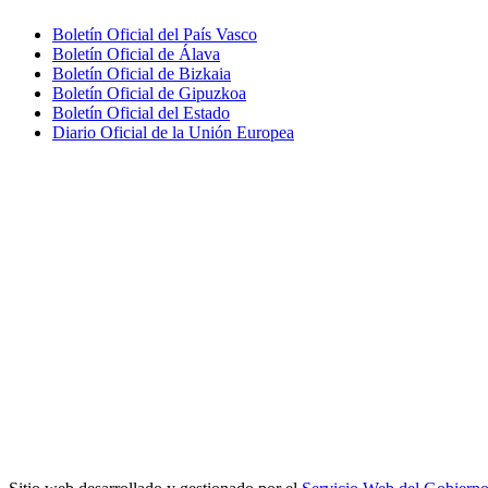
Boletín Oficial del País Vasco
Boletín Oficial de Álava
Boletín Oficial de Bizkaia
Boletín Oficial de Gipuzkoa
Boletín Oficial del Estado
Diario Oficial de la Unión Europea