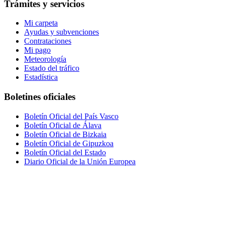
Trámites y servicios
Mi carpeta
Ayudas y subvenciones
Contrataciones
Mi pago
Meteorología
Estado del tráfico
Estadística
Boletines oficiales
Boletín Oficial del País Vasco
Boletín Oficial de Álava
Boletín Oficial de Bizkaia
Boletín Oficial de Gipuzkoa
Boletín Oficial del Estado
Diario Oficial de la Unión Europea