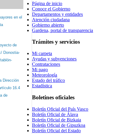
Página de inicio
Conoce el Gobierno
Departamentos y entidades
mayores en el
Atención ciudadana
ta
Gobierno abierto
Gardena, portal de transparencia
Trámites y servicios
royecto de
c/ Donostia-
Mi carpeta
Ayudas y subvenciones
tablón-
Contrataciones
Mi pago
Meteorología
Estado del tráfico
a Dirección
Estadística
rtículo 16.4
ra de
Boletines oficiales
Boletín Oficial del País Vasco
Boletín Oficial de Álava
Boletín Oficial de Bizkaia
Boletín Oficial de Gipuzkoa
Boletín Oficial del Estado