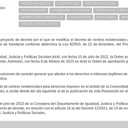
BIENESTAR SOCIAL
RESIDENCIAS
ASISTENCIA SOCIAL
ción
TERCERA EDAD
URBANISMO Y VIVIENDA
EXPOSICION PUBLIC
ADMINISTRACION PUBLICA
LEGISLACION
AUXILIARES
MOD
OTRAS DISPOSICIONES
 proyecto de decreto por el que se modifica el decreto de centros residenciales
de tramitarse conforme determina la Ley 8/2003, de 22 de diciembre, del Pr
ad, Justicia y Políticas Sociales dictó, con fecha 15 de julio de 2022, la Orden p
creto. Asimismo, con fecha 6 de febrero de 2023 se dictó la Orden de aprobación p
sposiciones de carácter general que afecten a los derechos e intereses legítimos de
lica.
ecreto de centros residenciales para personas mayores en el ámbito de la Comunid
es, a contar desde del día siguiente al de la publicación de esta Resolución en el 
e julio de 2022 de la Consejera del Departamento de Igualdad, Justicia y Política
cto de decreto, en relación con el artículo 16.a) del Decreto 12/2021, de 19 de en
Justicia y Políticas Sociales,