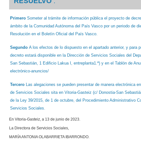
RESUELVO
:
Primero
Someter al trámite de información pública el proyecto de decr
ámbito de la Comunidad Autónoma del País Vasco por un periodo de diez 
Resolución en el Boletín Oficial del País Vasco.
Segundo
A los efectos de lo dispuesto en el apartado anterior, y para 
decreto estará disponible en la Dirección de Servicios Sociales del Depa
San Sebastián, 1 Edificio Lakua I, entreplanta1.ª) y en el Tablón de An
electrónico-anuncios/
Tercero
Las alegaciones se pueden presentar de manera electrónica en 
de Servicios Sociales sita en Vitoria-Gasteiz (c/ Donostia-San Sebastián,
de la Ley 39/2015, de 1 de octubre, del Procedimiento Administrativo Co
Servicios Sociales.
En Vitoria-Gasteiz, a 13 de junio de 2023.
La Directora de Servicios Sociales,
MARÍA ANTONIA OLABARRIETA IBARRONDO.