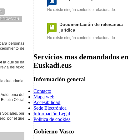
No existe ningún contenido relacionado.
A
IFICACION
Documentación de relevancia
jurídica
No existe ningún contenido relacionado.
 para personas
ocedimiento de
Servicios mas demandados en
or la que se da
Euskadi.eus
revia del texto
Información general
 la ciudadanía,
Contacto
ad Autónoma del
Mapa web
Boletín Oficial
Accesibilidad
Sede Electrónica
Información Legal
s Sociales, por
ero, por el que
Política de cookies
Gobierno Vasco