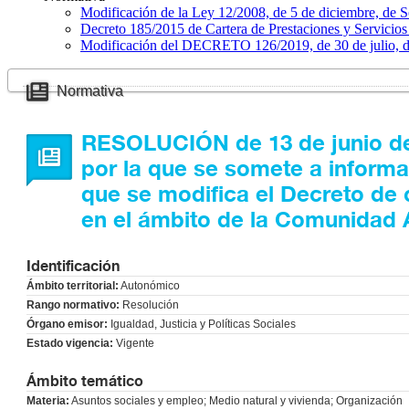
Modificación de la Ley 12/2008, de 5 de diciembre, de S
Decreto 185/2015 de Cartera de Prestaciones y Servicios
Modificación del DECRETO 126/2019, de 30 de julio, de
Normativa
RESOLUCIÓN de 13 de junio de 2
por la que se somete a informa
que se modifica el Decreto de
en el ámbito de la Comunidad 
Identificación
Ámbito territorial:
Autonómico
Rango normativo:
Resolución
Órgano emisor:
Igualdad, Justicia y Políticas Sociales
Estado vigencia:
Vigente
Ámbito temático
Materia:
Asuntos sociales y empleo; Medio natural y vivienda; Organización