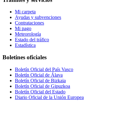
Mi carpeta
Ayudas y subvenciones
Contrataciones
Mi pago
Meteorología
Estado del tráfico
Estadística
Boletines oficiales
Boletín Oficial del País Vasco
Boletín Oficial de Álava
Boletín Oficial de Bizkaia
Boletín Oficial de Gipuzkoa
Boletín Oficial del Estado
Diario Oficial de la Unión Europea