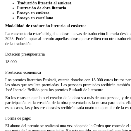
Traducción literaria al euskera.
Ilustración de obra literaria.
Ensayo en euskera.
Ensayo en castellano.
Modalidad de traducción literaria al euskera:
La convocatoria estará dirigida a obras nuevas de traducción literaria desde
2025. Podrán optar al premio aquellas obras que se editen con otra traducció
de la traducción.
Dotación presupuestaria
18.000
Prestación económica
Los premios literarios Euskadi, estarán dotados con 18.000 euros brutos par
las obras que resulten premiadas. Las personas premiadas recibirán tambié
José Ibarrola Bellido para los premios Euskadi de literatura.
En los casos en que la o el creador de la obra sea más de una persona, y de n
participación en la creación de la obra presentada es la misma para todos ello
estos casos, las y los creadoras/es recibirán cada una/o un ejemplar de la e
Forma de pago:
El abono del premio se realizará una vez adoptada la Orden que concede el
por parte de las personas premiadas. En este sentido, se entenderá que éste qu