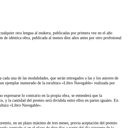
 cualquier otra lengua al euskera, publicadas por primera vez en el año
n de idéntica obra, publicada al menos diez años antes por otro profesional
a cada una de las modalidades, que serán entregados a las y los autores de
n un ejemplar numerado de la escultura «Libro Navegable» realizada por
o expresarse lo contrario en la propia obra, se entenderá que la
s, y la cantidad del premio será dividida entre ellos en partes iguales. En
scultura «Libro Navegable».
 premio, en un plazo máximo de tres meses, previa aceptación del premio
eda aceptado si en el plazo de diez días a partir del día siguiente de la