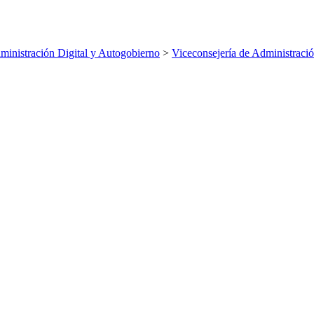
inistración Digital y Autogobierno
>
Viceconsejería de Administració