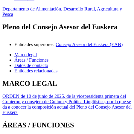
Departamento de Alimentación, Desarrollo Rural, Agricultura y
Pesca
Pleno del Consejo Asesor del Euskera
Entidades superiores
:
Consejo Asesor del Euskera (EAB)
Marco legal
Áreas / Funciones
Datos de contacto
Entidades relacionadas
MARCO LEGAL
ORDEN de 10 de junio de 2025, de la vicepresidenta primera del
Gobierno y consejera de Cultura y Política Lingüística, por la que se
da a conocer la composición actual del Pleno del Consejo Asesor del
Euskera
ÁREAS / FUNCIONES