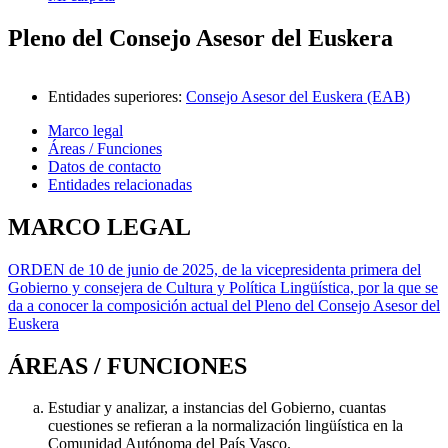
Pleno del Consejo Asesor del Euskera
Entidades superiores
:
Consejo Asesor del Euskera (EAB)
Marco legal
Áreas / Funciones
Datos de contacto
Entidades relacionadas
MARCO LEGAL
ORDEN de 10 de junio de 2025, de la vicepresidenta primera del
Gobierno y consejera de Cultura y Política Lingüística, por la que se
da a conocer la composición actual del Pleno del Consejo Asesor del
Euskera
ÁREAS / FUNCIONES
Estudiar y analizar, a instancias del Gobierno, cuantas
cuestiones se refieran a la normalización lingüística en la
Comunidad Autónoma del País Vasco.