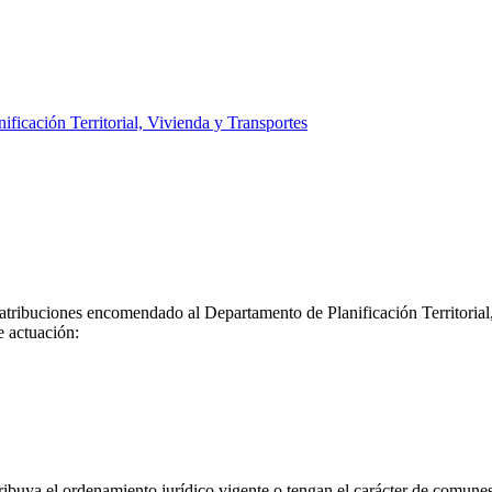
nificación Territorial, Vivienda y Transportes
atribuciones encomendado al Departamento de Planificación Territorial,
e actuación:
tribuya el ordenamiento jurídico vigente o tengan el carácter de comune