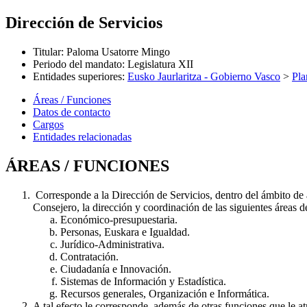
Dirección de Servicios
Titular
:
Paloma Usatorre Mingo
Periodo del mandato
:
Legislatura XII
Entidades superiores
:
Eusko Jaurlaritza - Gobierno Vasco
>
Pla
Áreas / Funciones
Datos de contacto
Cargos
Entidades relacionadas
ÁREAS / FUNCIONES
Corresponde a la Dirección de Servicios, dentro del ámbito de 
Consejero, la dirección y coordinación de las siguientes áreas d
Económico-presupuestaria.
Personas, Euskara e Igualdad.
Jurídico-Administrativa.
Contratación.
Ciudadanía e Innovación.
Sistemas de Información y Estadística.
Recursos generales, Organización e Informática.
A tal efecto le corresponde, además de otras funciones que le a