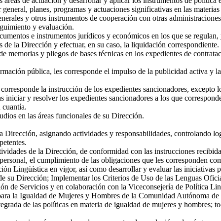
s áreas de actuación y desarrollar y aplicar los instrumentos de política 
r general, planes, programas y actuaciones significativas en las materia
enerales y otros instrumentos de cooperación con otras administraciones
eguimiento y evaluación.
ocumentos e instrumentos jurídicos y económicos en los que se regulan, 
s de la Dirección y efectuar, en su caso, la liquidación correspondiente.
de memorias y pliegos de bases técnicas en los expedientes de contrataci
rmación pública, les corresponde el impulso de la publicidad activa y la
s corresponde la instrucción de los expedientes sancionadores, excepto 
as iniciar y resolver los expedientes sancionadores a los que correspon
 cuantía.
udios en las áreas funcionales de su Dirección.
 la Dirección, asignando actividades y responsabilidades, controlando log
petentes.
ctividades de la Dirección, de conformidad con las instrucciones recibid
r personal, el cumplimiento de las obligaciones que les corresponden co
ión Lingüística en vigor, así como desarrollar y evaluar las iniciativas 
o de su Dirección; Implementar los Criterios de Uso de las Lenguas Ofi
ión de Servicios y en colaboración con la Viceconsejería de Política Lin
 para la Igualdad de Mujeres y Hombres de la Comunidad Autónoma de Eu
tegrada de las políticas en materia de igualdad de mujeres y hombres; to