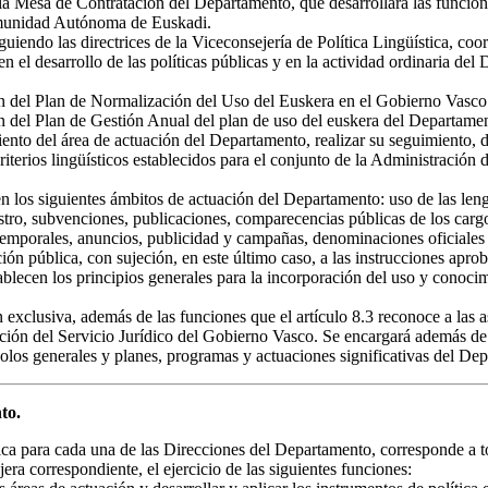
la Mesa de Contratación del Departamento, que desarrollará las funciones
Comunidad Autónoma de Euskadi.
guiendo las directrices de la Viceconsejería de Política Lingüística, coo
l desarrollo de las políticas públicas y en la actividad ordinaria del De
ción del Plan de Normalización del Uso del Euskera en el Gobierno Vasco
ción del Plan de Gestión Anual del plan de uso del euskera del Departame
namiento del área de actuación del Departamento, realizar su seguimiento
riterios lingüísticos establecidos para el conjunto de la Administrac
s, en los siguientes ámbitos de actuación del Departamento: uso de las len
istro, subvenciones, publicaciones, comparecencias públicas de los carg
es temporales, anuncios, publicidad y campañas, denominaciones oficiale
tación pública, con sujeción, en este último caso, a las instrucciones a
ablecen los principios generales para la incorporación del uso y conoci
n exclusiva, además de las funciones que el artículo 8.3 reconoce a las a
nación del Servicio Jurídico del Gobierno Vasco. Se encargará además de
olos generales y planes, programas y actuaciones significativas del De
to.
ca para cada una de las Direcciones del Departamento, corresponde a to
ra correspondiente, el ejercicio de las siguientes funciones: