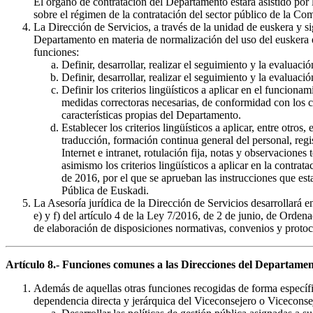
El órgano de contratación del Departamento estará asistido por 
sobre el régimen de la contratación del sector público de la 
La Dirección de Servicios, a través de la unidad de euskera y si
Departamento en materia de normalización del uso del euskera en e
funciones:
Definir, desarrollar, realizar el seguimiento y la evalua
Definir, desarrollar, realizar el seguimiento y la evalua
Definir los criterios lingüísticos a aplicar en el funcio
medidas correctoras necesarias, de conformidad con los c
características propias del Departamento.
Establecer los criterios lingüísticos a aplicar, entre otro
traducción, formación continua general del personal, reg
Internet e intranet, rotulación fija, notas y observacion
asimismo los criterios lingüísticos a aplicar en la contra
de 2016, por el que se aprueban las instrucciones que est
Pública de Euskadi.
La Asesoría jurídica de la Dirección de Servicios desarrollará e
e) y f) del artículo 4 de la Ley 7/2016, de 2 de junio, de Orde
de elaboración de disposiciones normativas, convenios y protoc
Artículo 8.- Funciones comunes a las Direcciones del Departamen
Además de aquellas otras funciones recogidas de forma específi
dependencia directa y jerárquica del Viceconsejero o Viceconseje