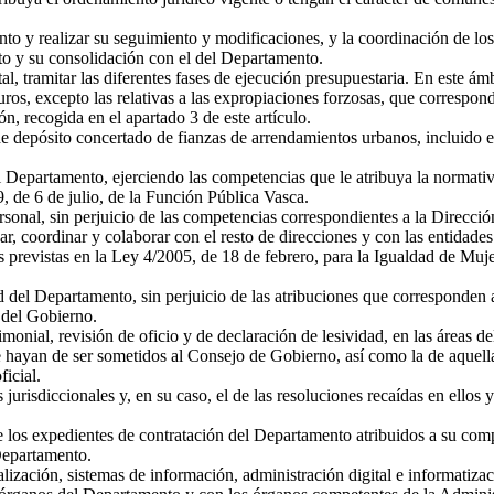
o y realizar su seguimiento y modificaciones, y la coordinación de los
nto y su consolidación con el del Departamento.
l, tramitar las diferentes fases de ejecución presupuestaria. En este ámb
s, excepto las relativas a las expropiaciones forzosas, que corresponde
ón, recogida en el apartado 3 de este artículo.
 de depósito concertado de fianzas de arrendamientos urbanos, incluido e
l Departamento, ejerciendo las competencias que le atribuya la normati
89, de 6 de julio, de la Función Pública Vasca.
sonal, sin perjuicio de las competencias correspondientes a la Direcció
r, coordinar y colaborar con el resto de direcciones y con las entidades
previstas en la Ley 4/2005, de 18 de febrero, para la Igualdad de Muj
d del Departamento, sin perjuicio de las atribuciones que corresponden 
 del Gobierno.
monial, revisión de oficio y de declaración de lesividad, en las áreas d
 hayan de ser sometidos al Consejo de Gobierno, así como la de aquella
ficial.
 jurisdiccionales y, en su caso, el de las resoluciones recaídas en ellos
e los expedientes de contratación del Departamento atribuidos a su comp
 Departamento.
alización, sistemas de información, administración digital e informatiz