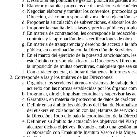
Desarrollar las políticas de gestión pública asignadas a su
Elaborar y tramitar proyectos de disposiciones de carácte
Negociar, elaborar y tramitar los convenios, protocolos g
Dirección, así como responsabilizarse de su ejecución, s
Proponer la articulación de subvenciones, elaborar los d
Proponer la cuantía de las tasas y precios públicos propio
En materia de contratación, les corresponde la redacción 
contratos y la aprobación de las certificaciones de obra.
En materia de transparencia y derecho de acceso a la info
pública, en coordinación con la Dirección de Servicios.
En el marco del ejercicio de la potestad sancionadora, le
este ámbito corresponda a los y las Directores y Director
la imposición de multas coercitivas, cualquiera que sea su
Con carácter general, elaborar dictámenes, informes y est
Corresponde a las y los titulares de las Direcciones:
Organizar los servicios internos y sistemas de trabajo de
acuerdo con las normas establecidas por los órganos com
Programar, dirigir, impulsar, coordinar y supervisar las a
Garantizar, en materia de protección de datos de carácte
Definir en su ámbito los objetivos del Plan de Normalizac
del euskera en colaboración con las jefaturas de servici
la Dirección; Todo ello bajo la coordinación de la Direcc
Definir en su ámbito de actuación los objetivos del Plan
alcanzar dichos objetivos, llevando a cabo una gestión in
colaboración con Emakunde-Instituto Vasco de la Mujer.