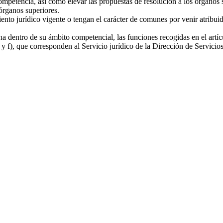
competencia, así como elevar las propuestas de resolución a los órganos
órganos superiores.
ento jurídico vigente o tengan el carácter de comunes por venir atribuida
una dentro de su ámbito competencial, las funciones recogidas en el artí
 y f), que corresponden al Servicio jurídico de la Dirección de Servicios