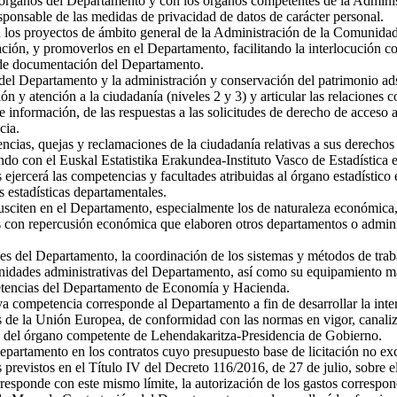
s órganos del Departamento y con los órganos competentes de la Admin
onsable de las medidas de privacidad de datos de carácter personal.
y en los proyectos de ámbito general de la Administración de la Comunid
ción, y promoverlos en el Departamento, facilitando la interlocución 
 de documentación del Departamento.
 del Departamento y la administración y conservación del patrimonio ad
ón y atención a la ciudadanía (niveles 2 y 3) y articular las relaciones
 información, de las respuestas a las solicitudes de derecho de acceso a 
cia.
encias, quejas y reclamaciones de la ciudadanía relativas a sus derecho
do con el Euskal Estatistika Erakundea-Instituto Vasco de Estadística e
 ejercerá las competencias y facultades atribuidas al órgano estadístico
 estadísticas departamentales.
susciten en el Departamento, especialmente los de naturaleza económica
 con repercusión económica que elaboren otros departamentos o adminis
es del Departamento, la coordinación de los sistemas y métodos de traba
 unidades administrativas del Departamento, así como su equipamiento mat
petencias del Departamento de Economía y Hacienda.
a competencia corresponde al Departamento a fin de desarrollar la in
as de la Unión Europea, de conformidad con las normas en vigor, canaliz
s del órgano competente de Lehendakaritza-Presidencia de Gobierno.
epartamento en los contratos cuyo presupuesto base de licitación no e
 previstos en el Título IV del Decreto 116/2016, de 27 de julio, sobre 
responde con este mismo límite, la autorización de los gastos correspon