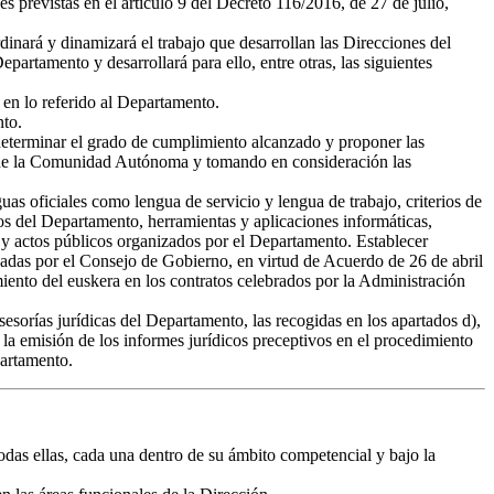
 previstas en el artículo 9 del Decreto 116/2016, de 27 de julio,
rdinará y dinamizará el trabajo que desarrollan las Direcciones del
partamento y desarrollará para ello, entre otras, las siguientes
 en lo referido al Departamento.
nto.
, determinar el grado de cumplimiento alcanzado y proponer las
ión de la Comunidad Autónoma y tomando en consideración las
guas oficiales como lengua de servicio y lengua de trabajo, criterios de
os del Departamento, herramientas y aplicaciones informáticas,
s y actos públicos organizados por el Departamento. Establecer
probadas por el Consejo de Gobierno, en virtud de Acuerdo de 26 de abril
miento del euskera en los contratos celebrados por la Administración
sesorías jurídicas del Departamento, las recogidas en los apartados d),
 la emisión de los informes jurídicos preceptivos en el procedimiento
partamento.
das ellas, cada una dentro de su ámbito competencial y bajo la