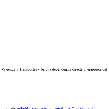
 Vivienda y Transportes y bajo la dependencia directa y jerárquica del
s por venir
atribuidas con carácter general a las Direcciones del