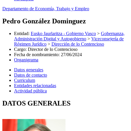
Departamento de Economía, Trabajo y Empleo
Pedro González Dominguez
Entidad
:
Eusko Jaurlaritza - Gobierno Vasco
>
Gobernanza,
Administración Digital y Autogobierno
>
Viceconsejería de
Régimen Jurídico
>
Dirección de lo Contencioso
Cargo
:
Director de lo Contencioso
Fecha de nombramiento
:
27/06/2024
Organigrama
Datos generales
Datos de contacto
Curriculum
Entidades relacionadas
Actividad pública
DATOS GENERALES