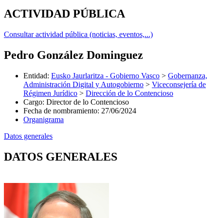
ACTIVIDAD PÚBLICA
Consultar actividad pública (noticias, eventos,...)
Pedro González Dominguez
Entidad
:
Eusko Jaurlaritza - Gobierno Vasco
>
Gobernanza,
Administración Digital y Autogobierno
>
Viceconsejería de
Régimen Jurídico
>
Dirección de lo Contencioso
Cargo
:
Director de lo Contencioso
Fecha de nombramiento
:
27/06/2024
Organigrama
Datos generales
DATOS GENERALES