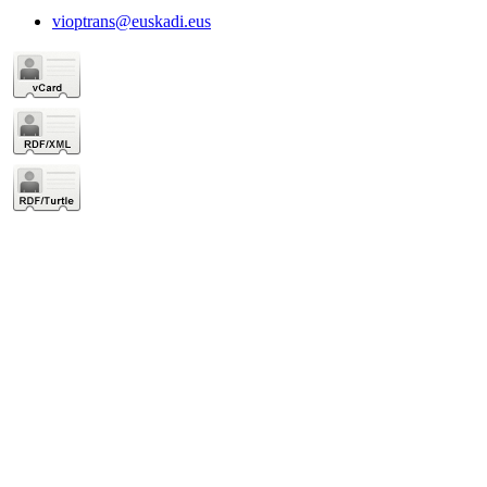
vioptrans@euskadi.eus