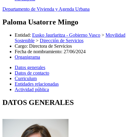
Departamento de Vivienda y Agenda Urbana
Paloma Usatorre Mingo
Entidad
:
Eusko Jaurlaritza - Gobierno Vasco
>
Movilidad
Sostenible
>
Dirección de Servicios
Cargo
:
Directora de Servicios
Fecha de nombramiento
:
27/06/2024
Organigrama
Datos generales
Datos de contacto
Curriculum
Entidades relacionadas
Actividad pública
DATOS GENERALES