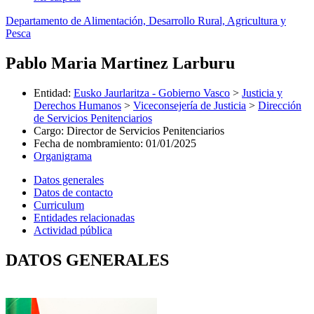
Departamento de Alimentación, Desarrollo Rural, Agricultura y
Pesca
Pablo Maria Martinez Larburu
Entidad
:
Eusko Jaurlaritza - Gobierno Vasco
>
Justicia y
Derechos Humanos
>
Viceconsejería de Justicia
>
Dirección
de Servicios Penitenciarios
Cargo
:
Director de Servicios Penitenciarios
Fecha de nombramiento
:
01/01/2025
Organigrama
Datos generales
Datos de contacto
Curriculum
Entidades relacionadas
Actividad pública
DATOS GENERALES