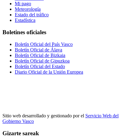
Mi pago
Meteorología
Estado del tráfico
Estadística
Boletines oficiales
Boletín Oficial del País Vasco
Boletín Oficial de Álava
Boletín Oficial de Bizkaia
Boletín Oficial de Gipuzkoa
Boletín Oficial del Estado
Diario Oficial de la Unión Europea
Sitio web desarrollado y gestionado por el
Servicio Web del
Gobierno Vasco
Gizarte sareak