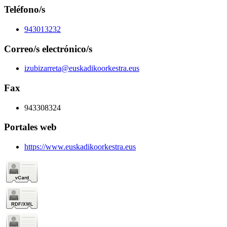
Teléfono/s
943013232
Correo/s electrónico/s
izubizarreta@euskadikoorkestra.eus
Fax
943308324
Portales web
https://www.euskadikoorkestra.eus