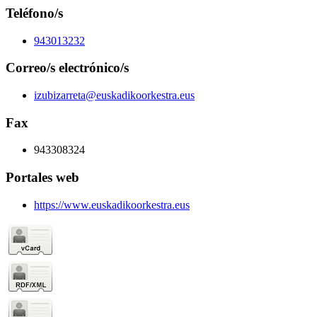
Teléfono/s
943013232
Correo/s electrónico/s
izubizarreta@euskadikoorkestra.eus
Fax
943308324
Portales web
https://www.euskadikoorkestra.eus