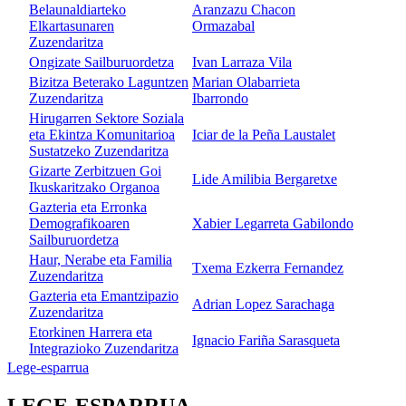
Belaunaldiarteko
Aranzazu Chacon
Elkartasunaren
Ormazabal
Zuzendaritza
Ongizate Sailburuordetza
Ivan Larraza Vila
Bizitza Beterako Laguntzen
Marian Olabarrieta
Zuzendaritza
Ibarrondo
Hirugarren Sektore Soziala
eta Ekintza Komunitarioa
Iciar de la Peña Laustalet
Sustatzeko Zuzendaritza
Gizarte Zerbitzuen Goi
Lide Amilibia Bergaretxe
Ikuskaritzako Organoa
Gazteria eta Erronka
Demografikoaren
Xabier Legarreta Gabilondo
Sailburuordetza
Haur, Nerabe eta Familia
Txema Ezkerra Fernandez
Zuzendaritza
Gazteria eta Emantzipazio
Adrian Lopez Sarachaga
Zuzendaritza
Etorkinen Harrera eta
Ignacio Fariña Sarasqueta
Integrazioko Zuzendaritza
Lege-esparrua