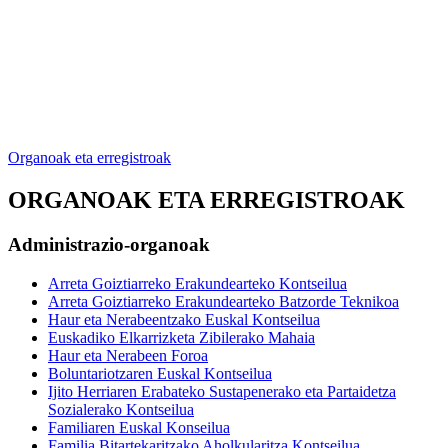
Organoak eta erregistroak
ORGANOAK ETA ERREGISTROAK
Administrazio-organoak
Arreta Goiztiarreko Erakundearteko Kontseilua
Arreta Goiztiarreko Erakundearteko Batzorde Teknikoa
Haur eta Nerabeentzako Euskal Kontseilua
Euskadiko Elkarrizketa Zibilerako Mahaia
Haur eta Nerabeen Foroa
Boluntariotzaren Euskal Kontseilua
Ijito Herriaren Erabateko Sustapenerako eta Partaidetza
Sozialerako Kontseilua
Familiaren Euskal Konseilua
Familia Bitartekaritzako Aholkularitza Kontseilua