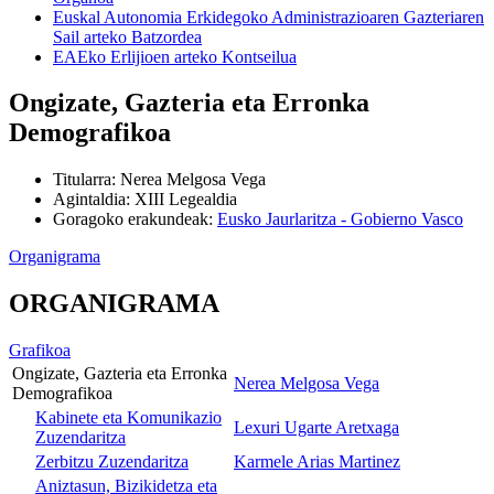
Euskal Autonomia Erkidegoko Administrazioaren Gazteriaren
Sail arteko Batzordea
EAEko Erlijioen arteko Kontseilua
Ongizate, Gazteria eta Erronka
Demografikoa
Titularra
:
Nerea Melgosa Vega
Agintaldia
:
XIII Legealdia
Goragoko erakundeak
:
Eusko Jaurlaritza - Gobierno Vasco
Organigrama
ORGANIGRAMA
Grafikoa
Ongizate, Gazteria eta Erronka
Nerea Melgosa Vega
Demografikoa
Kabinete eta Komunikazio
Lexuri Ugarte Aretxaga
Zuzendaritza
Zerbitzu Zuzendaritza
Karmele Arias Martinez
Aniztasun, Bizikidetza eta