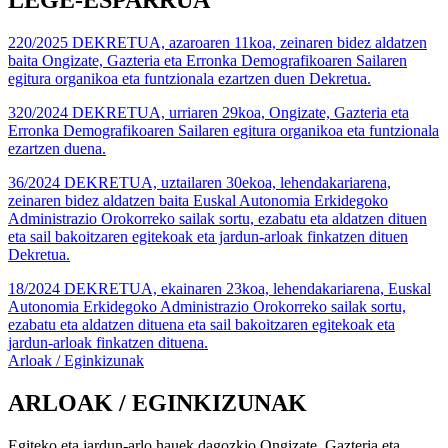
LEGE-ESPARRUA
220/2025 DEKRETUA, azaroaren 11koa, zeinaren bidez aldatzen
baita Ongizate, Gazteria eta Erronka Demografikoaren Sailaren
egitura organikoa eta funtzionala ezartzen duen Dekretua.
320/2024 DEKRETUA, urriaren 29koa, Ongizate, Gazteria eta
Erronka Demografikoaren Sailaren egitura organikoa eta funtzionala
ezartzen duena.
36/2024 DEKRETUA, uztailaren 30ekoa, lehendakariarena,
zeinaren bidez aldatzen baita Euskal Autonomia Erkidegoko
Administrazio Orokorreko sailak sortu, ezabatu eta aldatzen dituen
eta sail bakoitzaren egitekoak eta jardun-arloak finkatzen dituen
Dekretua.
18/2024 DEKRETUA, ekainaren 23koa, lehendakariarena, Euskal
Autonomia Erkidegoko Administrazio Orokorreko sailak sortu,
ezabatu eta aldatzen dituena eta sail bakoitzaren egitekoak eta
jardun-arloak finkatzen dituena.
Arloak / Eginkizunak
ARLOAK / EGINKIZUNAK
Egiteko eta jardun-arlo hauek dagozkio Ongizate, Gazteria eta