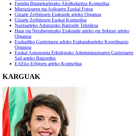
Familia Bitartekaritzako Aholkularitza Kontseilua
Migrazioaren eta Asiloaren Euskal Foroa
Gizarte Zerbitzuen Erakunde arteko Organoa
Gizarte Zerbitzuen Euskal Kontseilua
Nazioarteko Adopzioko Batzorde Teknikoa
Haur eta Nerabeentzako Erakunde arteko eta Sektore arteko
Organoa
Euskadiko Gazteriaren arloko Erakundearteko Koordinazio
Organoa
Euskal Autonomia Erkidegoko Administrazioaren Gazteriaren
Sail arteko Batzordea
EAEko Erlijioen arteko Kontseilua
KARGUAK