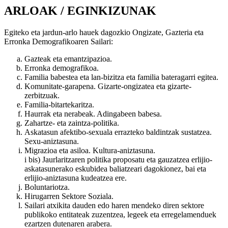
ARLOAK / EGINKIZUNAK
Egiteko eta jardun-arlo hauek dagozkio Ongizate, Gazteria eta
Erronka Demografikoaren Sailari:
Gazteak eta emantzipazioa.
Erronka demografikoa.
Familia babestea eta lan-bizitza eta familia bateragarri egitea.
Komunitate-garapena. Gizarte-ongizatea eta gizarte-
zerbitzuak.
Familia-bitartekaritza.
Haurrak eta nerabeak. Adingabeen babesa.
Zahartze- eta zaintza-politika.
Askatasun afektibo-sexuala errazteko baldintzak sustatzea.
Sexu-aniztasuna.
Migrazioa eta asiloa. Kultura-aniztasuna.
i bis) Jaurlaritzaren politika proposatu eta gauzatzea erlijio-
askatasunerako eskubidea baliatzeari dagokionez, bai eta
erlijio-aniztasuna kudeatzea ere.
Boluntariotza.
Hirugarren Sektore Soziala.
Sailari atxikita dauden edo haren mendeko diren sektore
publikoko entitateak zuzentzea, legeek eta erregelamenduek
ezartzen dutenaren arabera.