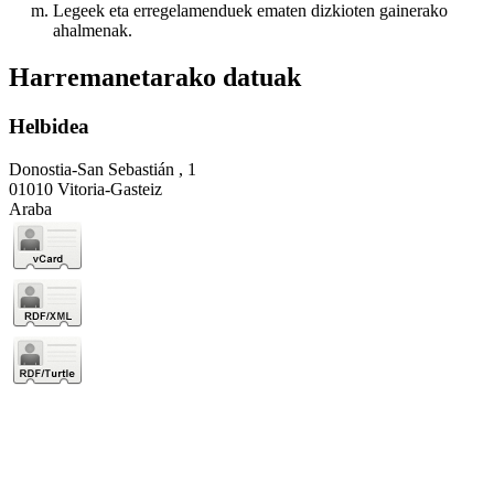
Legeek eta erregelamenduek ematen dizkioten gainerako
ahalmenak.
Harremanetarako datuak
Helbidea
Donostia-San Sebastián , 1
01010 Vitoria-Gasteiz
Araba