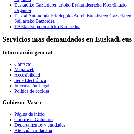
Euskadiko Gazteriaren arloko Erakundearteko Koordinazio
Organoa
Euskal Autonomia Erkidegoko Administrazioaren Gazteriaren
Sail arteko Batzordea
EAEko Erlijioen arteko Kontseilua
Servicios mas demandados en Euskadi.eus
Información general
Contacto
Mapa web
Accesibilidad
Sede Electrónica
Información Legal
Política de cookies
Gobierno Vasco
Página de inicio
Conoce el Gobierno
Departamentos y entidades
Atención ciudadana