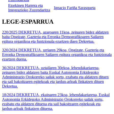
Etorkinen Harrera eta
Ignacio Fariña Sarasqueta
Integrazioko Zuzendaritza
LEGE-ESPARRUA
220/2025 DEKRETUA, azaroaren 11koa, zeinaren bidez aldatzen
baita Ongizate, Gazteria eta Erronka Demografikoaren Sailaren
egitura organikoa eta funtzionala ezartzen duen Dekretua.
320/2024 DEKRETUA, urriaren 29koa, Ongizate, Gazteria eta
Erronka Demografikoaren Sailaren egitura organikoa eta funtzionala
ezartzen duena.
36/2024 DEKRETUA, uztailaren 30ekoa, lehendakariarena,
zeinaren bidez aldatzen baita Euskal Autonomia Erkidegoko
Administrazio Orokorreko sailak sortu, ezabatu eta aldatzen dituen
eta sail bakoitzaren egitekoak eta jardun-arloak finkatzen dituen
Dekretua.
18/2024 DEKRETUA, ekainaren 23koa, lehendakariarena, Euskal
Autonomia Erkidegoko Administrazio Orokorreko sailak sortu,
ezabatu eta aldatzen dituena eta sail bakoitzaren egitekoak eta
jardun-arloak finkatzen dituena.