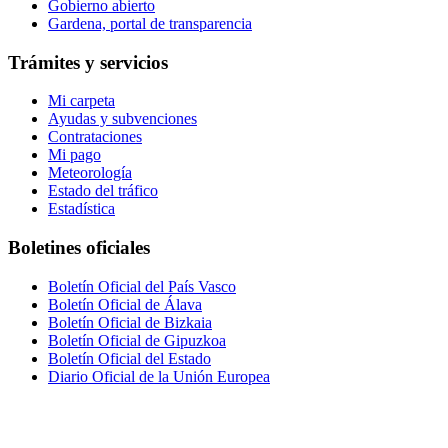
Gobierno abierto
Gardena, portal de transparencia
Trámites y servicios
Mi carpeta
Ayudas y subvenciones
Contrataciones
Mi pago
Meteorología
Estado del tráfico
Estadística
Boletines oficiales
Boletín Oficial del País Vasco
Boletín Oficial de Álava
Boletín Oficial de Bizkaia
Boletín Oficial de Gipuzkoa
Boletín Oficial del Estado
Diario Oficial de la Unión Europea