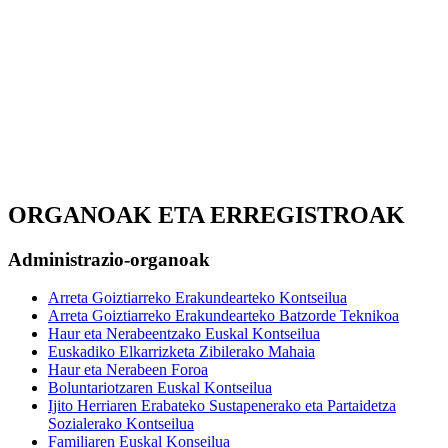
ORGANOAK ETA ERREGISTROAK
Administrazio-organoak
Arreta Goiztiarreko Erakundearteko Kontseilua
Arreta Goiztiarreko Erakundearteko Batzorde Teknikoa
Haur eta Nerabeentzako Euskal Kontseilua
Euskadiko Elkarrizketa Zibilerako Mahaia
Haur eta Nerabeen Foroa
Boluntariotzaren Euskal Kontseilua
Ijito Herriaren Erabateko Sustapenerako eta Partaidetza
Sozialerako Kontseilua
Familiaren Euskal Konseilua