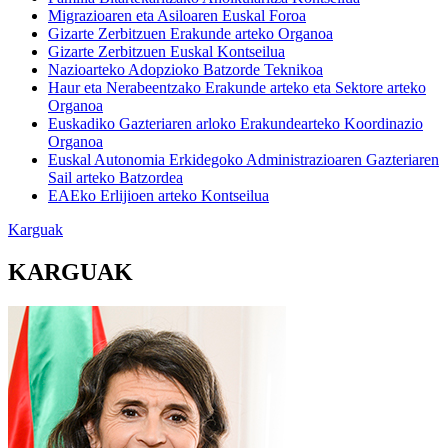
Migrazioaren eta Asiloaren Euskal Foroa
Gizarte Zerbitzuen Erakunde arteko Organoa
Gizarte Zerbitzuen Euskal Kontseilua
Nazioarteko Adopzioko Batzorde Teknikoa
Haur eta Nerabeentzako Erakunde arteko eta Sektore arteko
Organoa
Euskadiko Gazteriaren arloko Erakundearteko Koordinazio
Organoa
Euskal Autonomia Erkidegoko Administrazioaren Gazteriaren
Sail arteko Batzordea
EAEko Erlijioen arteko Kontseilua
Karguak
KARGUAK