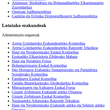
Aniztasun, Bizikidetza eta Belaunaldiarteko Elkartasunaren
Zuzendaritza
Ongizate Sailburuordetza
Gazteria eta Erronka Demografikoaren Sailburuordetza
Lotutako erakundeak
Administrazio-organoak
Arreta Goiztiarreko Erakundearteko Kontseilua
Arreta Goiztiarreko Erakundearteko Batzorde Teknikoa
Haur eta Nerabeentzako Euskal Kontseilua
Euskadiko Elkarrizketa Zibilerako Mahaia
Haur eta Nerabeen Foroa
Boluntariotzaren Euskal Kontseilua
Ijito Herriaren Erabateko Sustapenerako eta Partaidetza
Sozialerako Kontseilua
Familiaren Euskal Konseilua
Familia Bitartekaritzako Aholkularitza Kontseilua
Migrazioaren eta Asiloaren Euskal Foroa
Gizarte Zerbitzuen Erakunde arteko Organoa
Gizarte Zerbitzuen Euskal Kontseilua
Nazioarteko Adopzioko Batzorde Teknikoa
Haur eta Nerabeentzako Erakunde arteko eta Sektore arteko
Organoa