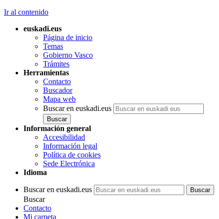
Ir al contenido
euskadi.eus
Página de inicio
Temas
Gobierno Vasco
Trámites
Herramientas
Contacto
Buscador
Mapa web
Buscar en euskadi.eus
Información general
Accesibilidad
Información legal
Política de cookies
Sede Electrónica
Idioma
Buscar en euskadi.eus
Buscar
Contacto
Mi carpeta