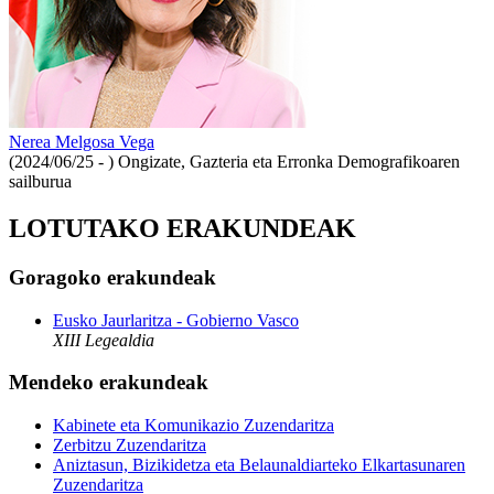
Nerea Melgosa Vega
(2024/06/25 - )
Ongizate, Gazteria eta Erronka Demografikoaren
sailburua
LOTUTAKO ERAKUNDEAK
Goragoko erakundeak
Eusko Jaurlaritza - Gobierno Vasco
XIII Legealdia
Mendeko erakundeak
Kabinete eta Komunikazio Zuzendaritza
Zerbitzu Zuzendaritza
Aniztasun, Bizikidetza eta Belaunaldiarteko Elkartasunaren
Zuzendaritza