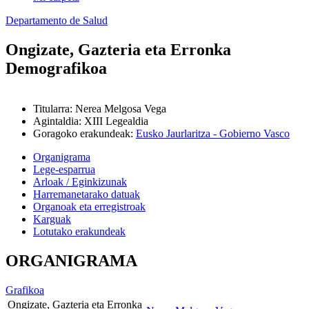
Departamento de Salud
Ongizate, Gazteria eta Erronka
Demografikoa
Titularra
:
Nerea Melgosa Vega
Agintaldia
:
XIII Legealdia
Goragoko erakundeak
:
Eusko Jaurlaritza - Gobierno Vasco
Organigrama
Lege-esparrua
Arloak / Eginkizunak
Harremanetarako datuak
Organoak eta erregistroak
Karguak
Lotutako erakundeak
ORGANIGRAMA
Grafikoa
Ongizate, Gazteria eta Erronka