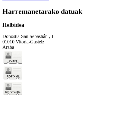
Harremanetarako datuak
Helbidea
Donostia-San Sebastián , 1
01010 Vitoria-Gasteiz
Araba