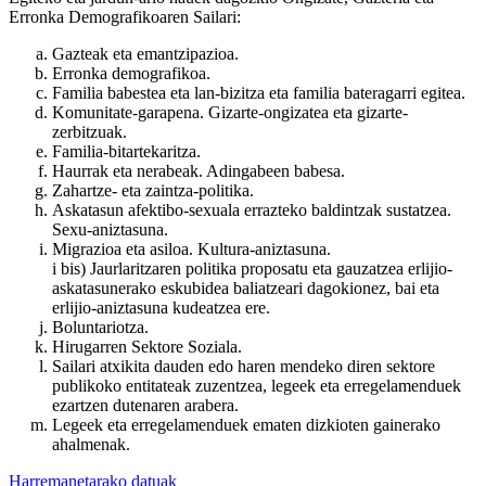
Erronka Demografikoaren Sailari:
Gazteak eta emantzipazioa.
Erronka demografikoa.
Familia babestea eta lan-bizitza eta familia bateragarri egitea.
Komunitate-garapena. Gizarte-ongizatea eta gizarte-
zerbitzuak.
Familia-bitartekaritza.
Haurrak eta nerabeak. Adingabeen babesa.
Zahartze- eta zaintza-politika.
Askatasun afektibo-sexuala errazteko baldintzak sustatzea.
Sexu-aniztasuna.
Migrazioa eta asiloa. Kultura-aniztasuna.
i bis) Jaurlaritzaren politika proposatu eta gauzatzea erlijio-
askatasunerako eskubidea baliatzeari dagokionez, bai eta
erlijio-aniztasuna kudeatzea ere.
Boluntariotza.
Hirugarren Sektore Soziala.
Sailari atxikita dauden edo haren mendeko diren sektore
publikoko entitateak zuzentzea, legeek eta erregelamenduek
ezartzen dutenaren arabera.
Legeek eta erregelamenduek ematen dizkioten gainerako
ahalmenak.
Harremanetarako datuak