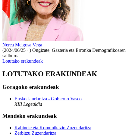
Nerea Melgosa Vega
(2024/06/25 - )
Ongizate, Gazteria eta Erronka Demografikoaren
sailburua
Lotutako erakundeak
LOTUTAKO ERAKUNDEAK
Goragoko erakundeak
Eusko Jaurlaritza - Gobierno Vasco
XIII Legealdia
Mendeko erakundeak
Kabinete eta Komunikazio Zuzendaritza
Zerbitzu Zuzendaritza