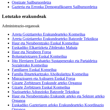
Ongizate Sailburuordetza
Gazteria eta Erronka Demografikoaren Sailburuordetza
Lotutako erakundeak
Administrazio-organoak
Arreta Goiztiarreko Erakundearteko Kontseilua
Arreta Goiztiarreko Erakundearteko Batzorde Teknikoa
Haur eta Nerabeentzako Euskal Kontseilua
Euskadiko Elkarrizketa Zibilerako Mahaia
Haur eta Nerabeen Foroa
Boluntariotzaren Euskal Kontseilua
Ijito Herriaren Erabateko Sustapenerako eta Partaidetza
Sozialerako Kontseilua
Familiaren Euskal Konseilua
Familia Bitartekaritzako Aholkularitza Kontseilua
Migrazioaren eta Asiloaren Euskal Foroa
Gizarte Zerbitzuen Erakunde arteko Organoa
Gizarte Zerbitzuen Euskal Kontseilua
Nazioarteko Adopzioko Batzorde Teknikoa
Haur eta Nerabeentzako Erakunde arteko eta Sektore arteko
Organoa
Euskadiko Gazteriaren arloko Erakundearteko Koordinazio
Organoa