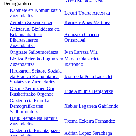
Nerea Melgosa Vega
Demografikoa
Kabinete eta Komunikazio
Lexuri Ugarte Aretxaga
Zuzendaritza
Zerbitzu Zuzendaritza
Karmele Arias Martinez
Aniztasun, Bizikidetza eta
Belaunaldiarteko
Aranzazu Chacon
Elkartasunaren
Ormazabal
Zuzendaritza
Ongizate Sailburuordetza
Ivan Larraza Vila
Bizitza Beterako Laguntzen
Marian Olabarrieta
Zuzendaritza
Ibarrondo
Hirugarren Sektore Soziala
eta Ekintza Komunitarioa
Iciar de la Peña Laustalet
Sustatzeko Zuzendaritza
Gizarte Zerbitzuen Goi
Lide Amilibia Bergaretxe
Ikuskaritzako Organoa
Gazteria eta Erronka
Demografikoaren
Xabier Legarreta Gabilondo
Sailburuordetza
Haur, Nerabe eta Familia
Txema Ezkerra Fernandez
Zuzendaritza
Gazteria eta Emantzipazio
Adrian Lopez Sarachaga
Zuzendaritza