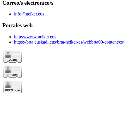
Correo/s electrónico/s
info@neiker.eus
Portales web
https://www.neiker.eus
https://brta.euskadi.eus/brta-neiker-es/webbrta00-content/es/