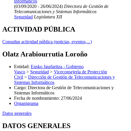
Informáticos
(03/09/2020 - 26/06/2024)
Directora de Gestión de
Telecomunicaciones y Sistemas Informáticos
Seguridad
Legislatura XII
ACTIVIDAD PÚBLICA
Consultar actividad pública (noticias, eventos,...)
Olatz Arabiourrutia Loroño
Entidad
:
Eusko Jaurlaritza - Gobierno
Vasco
>
Seguridad
>
Viceconsejería de Protección
Civil
>
Dirección de Gestión de Telecomunicaciones y
Sistemas Informáticos
Cargo
:
Directora de Gestión de Telecomunicaciones y
Sistemas Informáticos
Fecha de nombramiento
:
27/06/2024
Organigrama
Datos generales
DATOS GENERALES