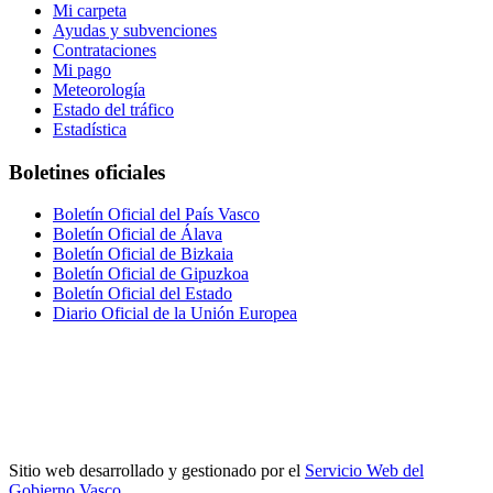
Mi carpeta
Ayudas y subvenciones
Contrataciones
Mi pago
Meteorología
Estado del tráfico
Estadística
Boletines oficiales
Boletín Oficial del País Vasco
Boletín Oficial de Álava
Boletín Oficial de Bizkaia
Boletín Oficial de Gipuzkoa
Boletín Oficial del Estado
Diario Oficial de la Unión Europea
Sitio web desarrollado y gestionado por el
Servicio Web del
Gobierno Vasco