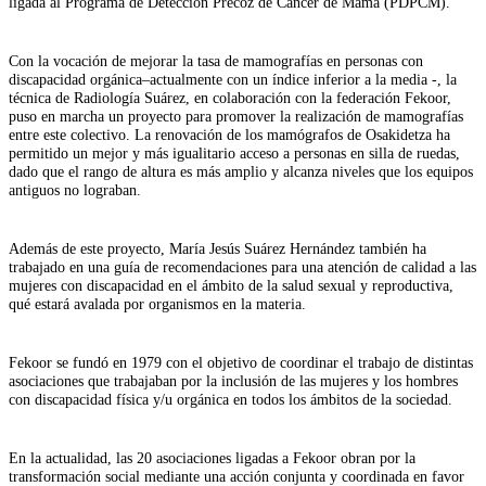
ligada al
Programa de Detección Precoz de Cáncer de Mama (PDPCM)
.
Con la vocación de mejorar la tasa de mamografías en personas con
discapacidad
orgánica
–
actualmente
con
un índice
inferior a
la media
-,
la
técnica de Radiología
Suárez, en colaboración con la federación Fekoor,
puso en marcha un proyecto para promover la realización de mamografías
entre
este
colectivo
.
La renovación de los mamógrafos de Osakidetza ha
permitido
un mejor y más igualitario
acceso
a
personas en silla de ruedas
,
dado que
el rango de altura es más amplio y alcanza niveles que los equipos
antiguos no
lograban
.
Además de este proyecto, María Jesús Suárez Hernández también ha
trabajado en
una
g
uía de
r
ecomendaciones para una atención de calidad a las
mujeres con discapacidad
en el ámbito de la salud sexual y reproducti
va,
qué
estará
avalada
por organismos en la materia.
Fekoor
se fundó en 1979 con el objetivo de coordinar el trabajo de distintas
asociaciones
que trabajaban por
la inclusión de las mujeres y los hombres
con discapacidad física y/u orgánica en todos los ámbitos de la sociedad.
En la actualidad, l
as 20 asociaciones ligadas a Fekoor
obran
por la
transformación social mediante una acción conjunta y coordinada en favor