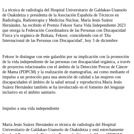
La
técnica de
r
adiología
del Hospital Universitario de Galdakao-Usansolo
de Osakidetza
y presidenta de la Asociación Española de Técnicos en
Radiología, Radioterapia y Medicina Nuclear,
Mar
í
a
Jesús
Su
á
rez
Hernández
,
ha recibido el
Premio Fekoor Saria Vida Independiente 2023
que otorga
la Federación Coordinadora de las Personas con Discapacidad
Física y/u orgánica de Bizkaia, Fekoor, coincidiendo con el 'Día
Internacional de las Personas con Discapacidad',
hoy
3 de diciembre.
Fekoor
le distingue
con este galardón
por
su implicación con la promoción
de
la vida independiente de las personas con discapacidad
orgánica
,
a través
de proyectos
relacionados con el
ámbito de la Detección Precoz de Cáncer
de Mama (PDPCM)
y la
realización de mamografías
, así como
mediante
el
impulso a
un
protocolo
para
una atención de calidad a las mujeres con
discapacidad
en el ámbito de la salud sexual y reproductiva.
María Jesús
Suárez Hernández también se ha involucrado en el fomento del
lenguaje
inclusivo
en el ámbito sanitario.
Impulso a una v
ida
i
ndependiente
Mar
ía Jesús
Su
á
rez Hernández es
t
écnica de
r
adiología del Hospital
Universitario de Galdakao
-Usansolo
de Osakidetza
y está estrechamente