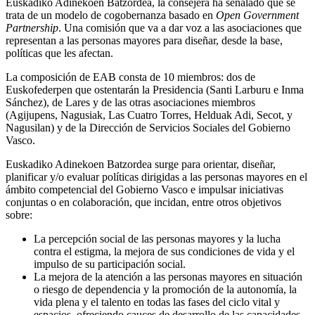
Euskadiko Adinekoen Batzordea, la consejera ha señalado que se
trata de un modelo de cogobernanza basado en
Open Government
Partnership
. Una comisión que va a dar voz a las asociaciones que
representan a las personas mayores para diseñar, desde la base,
políticas que les afectan.
La composición de EAB consta de 10 miembros: dos de
Euskofederpen que ostentarán la Presidencia (Santi Larburu e Inma
Sánchez), de Lares y de las otras asociaciones miembros
(Agijupens, Nagusiak, Las Cuatro Torres, Helduak Adi, Secot, y
Nagusilan) y de la Dirección de Servicios Sociales del Gobierno
Vasco.
Euskadiko Adinekoen Batzordea surge para orientar, diseñar,
planificar y/o evaluar políticas dirigidas a las personas mayores en el
ámbito competencial del Gobierno Vasco e impulsar iniciativas
conjuntas o en colaboración, que incidan, entre otros objetivos
sobre:
La percepción social de las personas mayores y la lucha
contra el estigma, la mejora de sus condiciones de vida y el
impulso de su participación social.
La mejora de la atención a las personas mayores en situación
o riesgo de dependencia y la promoción de la autonomía, la
vida plena y el talento en todas las fases del ciclo vital y
espacios, ofreciendo cauces de desarrollo de las capacidades