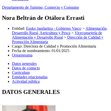
Departamento de Turismo, Comercio y Consumo
Nora Beltrán de Otálora Errasti
Entidad
:
Eusko Jaurlaritza - Gobierno Vasco
>
Alimentación,
Desarrollo Rural, Agricultura y Pesca
>
Viceconsejería de
Alimentación y Desarrollo Rural
>
Dirección de Calidad y
Promoción Alimentaria
Cargo
:
Directora de Calidad y Promoción Alimentaria
Fecha de nombramiento
:
01/01/2025
Organigrama
Datos generales
Datos de contacto
Curriculum
Entidades relacionadas
Actividad pública
DATOS GENERALES