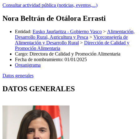
Consultar actividad pública (noticias, eventos,...)
Nora Beltrán de Otálora Errasti
Entidad
:
Eusko Jaurlaritza - Gobierno Vasco
>
Alimentación,
Desarrollo Rural, Agricultura y Pesca
>
Viceconsejería de
Alimentación y Desarrollo Rural
>
Dirección de Calidad y
Promoción Alimentaria
Cargo
:
Directora de Calidad y Promoción Alimentaria
Fecha de nombramiento
:
01/01/2025
Organigrama
Datos generales
DATOS GENERALES