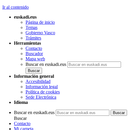
Ir al contenido
euskadi.eus
Página de inicio
Temas
Gobierno Vasco
Trámites
Herramientas
Contacto
Buscador
Mapa web
Buscar en euskadi.eus
Información general
Accesibilidad
Información legal
Política de cookies
Sede Electrónica
Idioma
Buscar en euskadi.eus
Buscar
Contacto
Mi carpeta