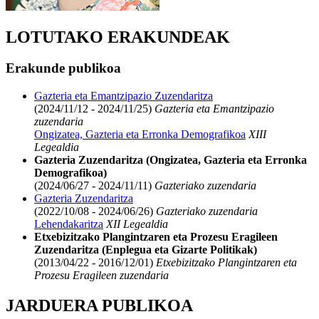
LOTUTAKO ERAKUNDEAK
Erakunde publikoa
Gazteria eta Emantzipazio Zuzendaritza
(2024/11/12 - 2024/11/25)
Gazteria eta Emantzipazio
zuzendaria
Ongizatea, Gazteria eta Erronka Demografikoa
XIII
Legealdia
Gazteria Zuzendaritza (Ongizatea, Gazteria eta Erronka
Demografikoa)
(2024/06/27 - 2024/11/11)
Gazteriako zuzendaria
Gazteria Zuzendaritza
(2022/10/08 - 2024/06/26)
Gazteriako zuzendaria
Lehendakaritza
XII Legealdia
Etxebizitzako Plangintzaren eta Prozesu Eragileen
Zuzendaritza (Enplegua eta Gizarte Politikak)
(2013/04/22 - 2016/12/01)
Etxebizitzako Plangintzaren eta
Prozesu Eragileen zuzendaria
JARDUERA PUBLIKOA