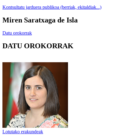
Kontsultatu jarduera publikoa (berriak, ekitaldiak...)
Miren Saratxaga de Isla
Datu orokorrak
DATU OROKORRAK
Lotutako erakundeak