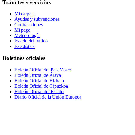
Trámites y servicios
Mi carpeta
Ayudas y subvenciones
Contrataciones
Mi pago
Meteorología
Estado del tráfico
Estadística
Boletines oficiales
Boletín Oficial del País Vasco
Boletín Oficial de Álava
Boletín Oficial de Bizkaia
Boletín Oficial de Gipuzkoa
Boletín Oficial del Estado
Diario Oficial de la Unión Europea