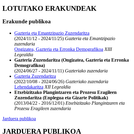
LOTUTAKO ERAKUNDEAK
Erakunde publikoa
Gazteria eta Emantzipazio Zuzendaritza
(2024/11/12 - 2024/11/25)
Gazteria eta Emantzipazio
zuzendaria
Ongizatea, Gazteria eta Erronka Demografikoa
XIII
Legealdia
Gazteria Zuzendaritza (Ongizatea, Gazteria eta Erronka
Demografikoa)
(2024/06/27 - 2024/11/11)
Gazteriako zuzendaria
Gazteria Zuzendaritza
(2022/10/08 - 2024/06/26)
Gazteriako zuzendaria
Lehendakaritza
XII Legealdia
Etxebizitzako Plangintzaren eta Prozesu Eragileen
Zuzendaritza (Enplegua eta Gizarte Politikak)
(2013/04/22 - 2016/12/01)
Etxebizitzako Plangintzaren eta
Prozesu Eragileen zuzendaria
Jarduera publikoa
JARDUERA PUBLIKOA