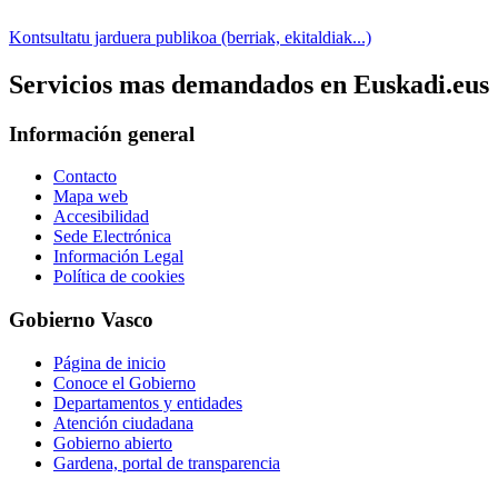
Kontsultatu jarduera publikoa (berriak, ekitaldiak...)
Servicios mas demandados en Euskadi.eus
Información general
Contacto
Mapa web
Accesibilidad
Sede Electrónica
Información Legal
Política de cookies
Gobierno Vasco
Página de inicio
Conoce el Gobierno
Departamentos y entidades
Atención ciudadana
Gobierno abierto
Gardena, portal de transparencia