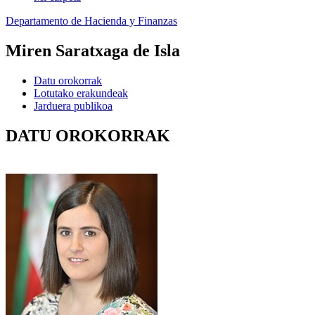
Departamento de Hacienda y Finanzas
Miren Saratxaga de Isla
Datu orokorrak
Lotutako erakundeak
Jarduera publikoa
DATU OROKORRAK