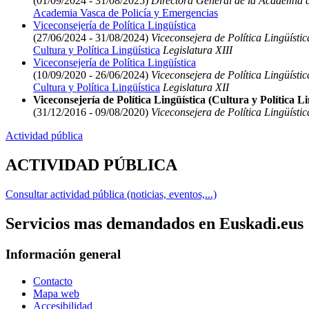
(01/09/2024 - 31/08/2025)
Directora General de la Academia d
Academia Vasca de Policía y Emergencias
Viceconsejería de Política Lingüística
(27/06/2024 - 31/08/2024)
Viceconsejera de Política Lingüístic
Cultura y Política Lingüística
Legislatura XIII
Viceconsejería de Política Lingüística
(10/09/2020 - 26/06/2024)
Viceconsejera de Política Lingüístic
Cultura y Política Lingüística
Legislatura XII
Viceconsejería de Política Lingüística (Cultura y Política Li
(31/12/2016 - 09/08/2020)
Viceconsejera de Política Lingüística
Actividad pública
ACTIVIDAD PÚBLICA
Consultar actividad pública (noticias, eventos,...)
Servicios mas demandados en Euskadi.eus
Información general
Contacto
Mapa web
Accesibilidad