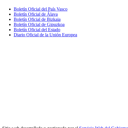
Boletín Oficial del País Vasco
Boletín Oficial de Álava
Boletín Oficial de Bizkaia
Boletín Oficial de Gipuzkoa
Boletín Oficial del Estado
Diario Oficial de la Unión Europea