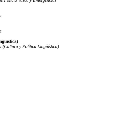
e Policía Vasca y Emergencias
a
a
ngüística)
 (Cultura y Política Lingüística)