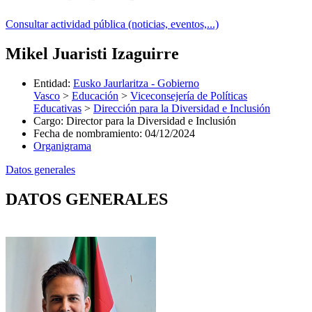
Consultar actividad pública (noticias, eventos,...)
Mikel Juaristi Izaguirre
Entidad
:
Eusko Jaurlaritza - Gobierno
Vasco
>
Educación
>
Viceconsejería de Políticas
Educativas
>
Dirección para la Diversidad e Inclusión
Cargo
:
Director para la Diversidad e Inclusión
Fecha de nombramiento
:
04/12/2024
Organigrama
Datos generales
DATOS GENERALES