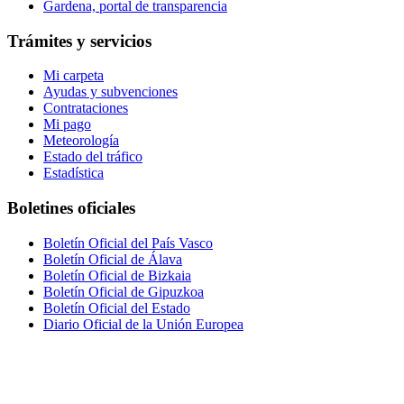
Gardena, portal de transparencia
Trámites y servicios
Mi carpeta
Ayudas y subvenciones
Contrataciones
Mi pago
Meteorología
Estado del tráfico
Estadística
Boletines oficiales
Boletín Oficial del País Vasco
Boletín Oficial de Álava
Boletín Oficial de Bizkaia
Boletín Oficial de Gipuzkoa
Boletín Oficial del Estado
Diario Oficial de la Unión Europea