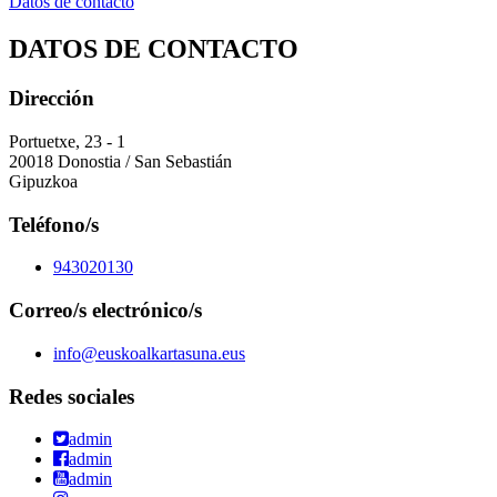
Datos de contacto
DATOS DE CONTACTO
Dirección
Portuetxe, 23 - 1
20018 Donostia / San Sebastián
Gipuzkoa
Teléfono/s
943020130
Correo/s electrónico/s
info@euskoalkartasuna.eus
Redes sociales
admin
admin
admin