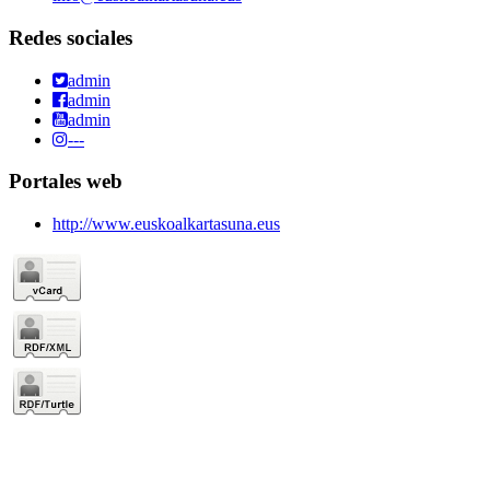
Redes sociales
admin
admin
admin
---
Portales web
http://www.euskoalkartasuna.eus