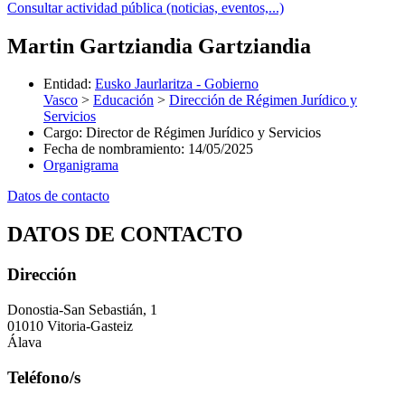
Consultar actividad pública (noticias, eventos,...)
Martin Gartziandia Gartziandia
Entidad
:
Eusko Jaurlaritza - Gobierno
Vasco
>
Educación
>
Dirección de Régimen Jurídico y
Servicios
Cargo
:
Director de Régimen Jurídico y Servicios
Fecha de nombramiento
:
14/05/2025
Organigrama
Datos de contacto
DATOS DE CONTACTO
Dirección
Donostia-San Sebastián, 1
01010 Vitoria-Gasteiz
Álava
Teléfono/s