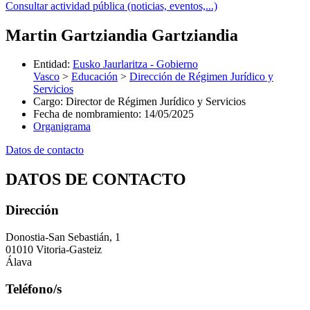
Consultar actividad pública (noticias, eventos,...)
Martin Gartziandia Gartziandia
Entidad
:
Eusko Jaurlaritza - Gobierno
Vasco
>
Educación
>
Dirección de Régimen Jurídico y
Servicios
Cargo
:
Director de Régimen Jurídico y Servicios
Fecha de nombramiento
:
14/05/2025
Organigrama
Datos de contacto
DATOS DE CONTACTO
Dirección
Donostia-San Sebastián, 1
01010 Vitoria-Gasteiz
Álava
Teléfono/s