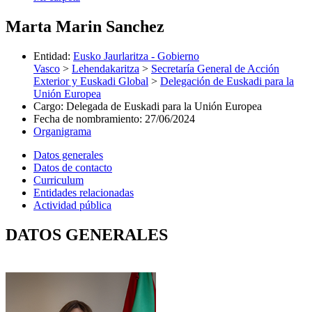
Marta Marin Sanchez
Entidad
:
Eusko Jaurlaritza - Gobierno
Vasco
>
Lehendakaritza
>
Secretaría General de Acción
Exterior y Euskadi Global
>
Delegación de Euskadi para la
Unión Europea
Cargo
:
Delegada de Euskadi para la Unión Europea
Fecha de nombramiento
:
27/06/2024
Organigrama
Datos generales
Datos de contacto
Curriculum
Entidades relacionadas
Actividad pública
DATOS GENERALES