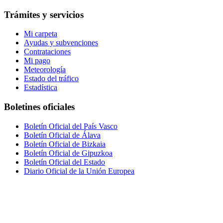
Trámites y servicios
Mi carpeta
Ayudas y subvenciones
Contrataciones
Mi pago
Meteorología
Estado del tráfico
Estadística
Boletines oficiales
Boletín Oficial del País Vasco
Boletín Oficial de Álava
Boletín Oficial de Bizkaia
Boletín Oficial de Gipuzkoa
Boletín Oficial del Estado
Diario Oficial de la Unión Europea