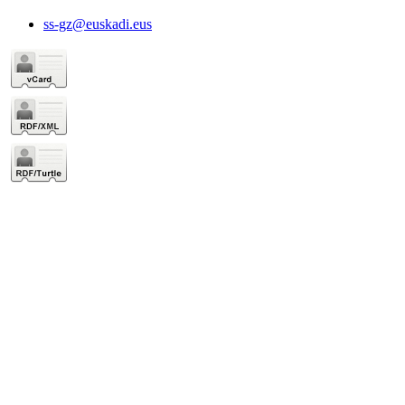
ss-gz@euskadi.eus