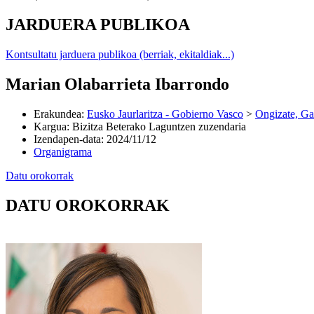
JARDUERA PUBLIKOA
Kontsultatu jarduera publikoa (berriak, ekitaldiak...)
Marian Olabarrieta Ibarrondo
Erakundea
:
Eusko Jaurlaritza - Gobierno Vasco
>
Ongizate, Ga
Kargua
:
Bizitza Beterako Laguntzen zuzendaria
Izendapen-data
:
2024/11/12
Organigrama
Datu orokorrak
DATU OROKORRAK