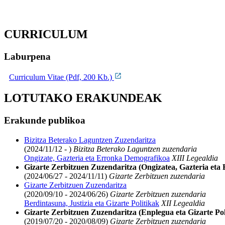
CURRICULUM
Laburpena
Curriculum Vitae (Pdf, 200 Kb.)
LOTUTAKO ERAKUNDEAK
Erakunde publikoa
Bizitza Beterako Laguntzen Zuzendaritza
(2024/11/12 - )
Bizitza Beterako Laguntzen zuzendaria
Ongizate, Gazteria eta Erronka Demografikoa
XIII Legealdia
Gizarte Zerbitzuen Zuzendaritza (Ongizatea, Gazteria et
(2024/06/27 - 2024/11/11)
Gizarte Zerbitzuen zuzendaria
Gizarte Zerbitzuen Zuzendaritza
(2020/09/10 - 2024/06/26)
Gizarte Zerbitzuen zuzendaria
Berdintasuna, Justizia eta Gizarte Politikak
XII Legealdia
Gizarte Zerbitzuen Zuzendaritza (Enplegua eta Gizarte Pol
(2019/07/20 - 2020/08/09)
Gizarte Zerbitzuen zuzendaria