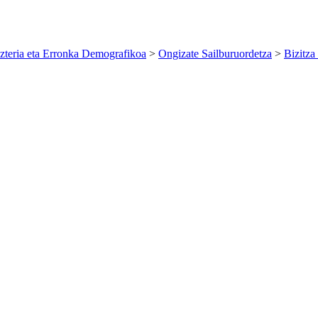
zteria eta Erronka Demografikoa
>
Ongizate Sailburuordetza
>
Bizitza