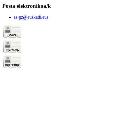
Posta elektronikoa/k
ss-gz@euskadi.eus