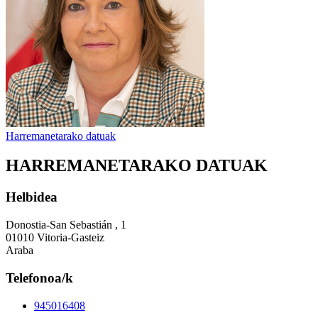
Harremanetarako datuak
HARREMANETARAKO DATUAK
Helbidea
Donostia-San Sebastián , 1
01010 Vitoria-Gasteiz
Araba
Telefonoa/k
945016408