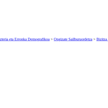
zteria eta Erronka Demografikoa
>
Ongizate Sailburuordetza
>
Bizitza