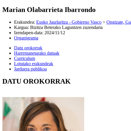
Marian Olabarrieta Ibarrondo
Erakundea
:
Eusko Jaurlaritza - Gobierno Vasco
>
Ongizate, Ga
Kargua
:
Bizitza Beterako Laguntzen zuzendaria
Izendapen-data
:
2024/11/12
Organigrama
Datu orokorrak
Harremanetarako datuak
Curriculum
Lotutako erakundeak
Jarduera publikoa
DATU OROKORRAK