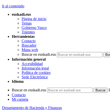
Ir al contenido
euskadi.eus
Página de inicio
Temas
Gobierno Vasco
Trámites
Herramientas
Contacto
Buscador
Mapa web
Buscar en euskadi.eus
Información general
Accesibilidad
Información legal
Política de cookies
Sede Electrónica
Idioma
Buscar en euskadi.eus
Contacto
Mi carpeta
Departamento de Hacienda y Finanzas