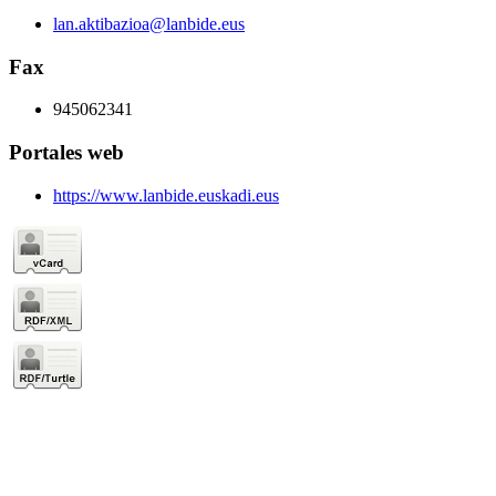
lan.aktibazioa@lanbide.eus
Fax
945062341
Portales web
https://www.lanbide.euskadi.eus