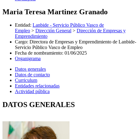
Maria Teresa Martinez Granado
Entidad
:
Lanbide - Servicio Público Vasco de
Empleo
>
Dirección General
>
Dirección de Empresas y
Emprendimiento
Cargo
:
Directora de Empresas y Emprendimiento de Lanbide-
Servicio Público Vasco de Empleo
Fecha de nombramiento
:
01/06/2025
Organigrama
Datos generales
Datos de contacto
Curriculum
Entidades relacionadas
Actividad pública
DATOS GENERALES