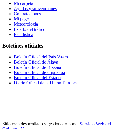
Mi carpeta
Ayudas y subvenciones
Contrataciones
Mi pago
Meteorología
Estado del tráfico
Estadística
Boletines oficiales
Boletín Oficial del País Vasco
Boletín Oficial de Álava
Boletín Oficial de Bizkaia
Boletín Oficial de Gipuzkoa
Boletín Oficial del Estado
Diario Oficial de la Unión Europea
Sitio web desarrollado y gestionado por el
Servicio Web del
Gobierno Vasco