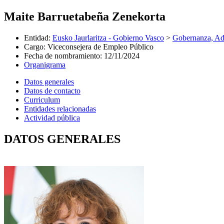
Maite Barruetabeña Zenekorta
Entidad
:
Eusko Jaurlaritza - Gobierno Vasco
>
Gobernanza, Adm
Cargo
:
Viceconsejera de Empleo Público
Fecha de nombramiento
:
12/11/2024
Organigrama
Datos generales
Datos de contacto
Curriculum
Entidades relacionadas
Actividad pública
DATOS GENERALES