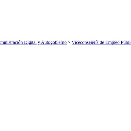
inistración Digital y Autogobierno
>
Viceconsejería de Empleo Públi