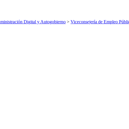
inistración Digital y Autogobierno
>
Viceconsejería de Empleo Públi