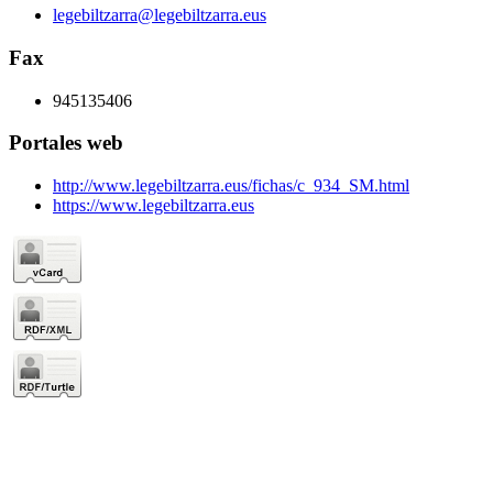
legebiltzarra@legebiltzarra.eus
Fax
945135406
Portales web
http://www.legebiltzarra.eus/fichas/c_934_SM.html
https://www.legebiltzarra.eus