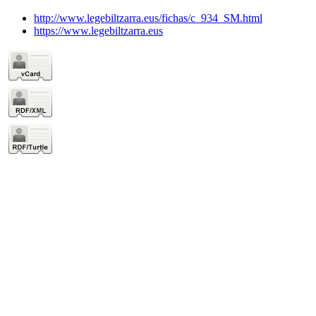
http://www.legebiltzarra.eus/fichas/c_934_SM.html
https://www.legebiltzarra.eus