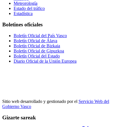
Meteorología
Estado del tráfico
Estadística
Boletines oficiales
Boletín Oficial del País Vasco
Boletín Oficial de Álava
Boletín Oficial de Bizkaia
Boletín Oficial de Gipuzkoa
Boletín Oficial del Estado
Diario Oficial de la Unión Europea
Sitio web desarrollado y gestionado por el
Servicio Web del
Gobierno Vasco
Gizarte sareak