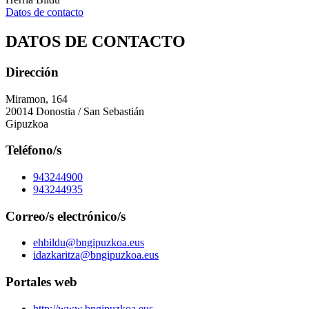
Datos de contacto
DATOS DE CONTACTO
Dirección
Miramon, 164
20014 Donostia / San Sebastián
Gipuzkoa
Teléfono/s
943244900
943244935
Correo/s electrónico/s
ehbildu@bngipuzkoa.eus
idazkaritza@bngipuzkoa.eus
Portales web
http://www.bngipuzkoa.eus