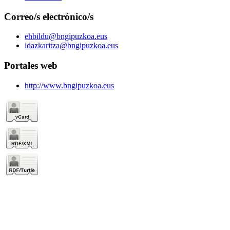
Correo/s electrónico/s
ehbildu@bngipuzkoa.eus
idazkaritza@bngipuzkoa.eus
Portales web
http://www.bngipuzkoa.eus