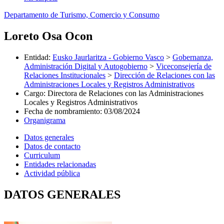
Departamento de Turismo, Comercio y Consumo
Loreto Osa Ocon
Entidad
:
Eusko Jaurlaritza - Gobierno Vasco
>
Gobernanza,
Administración Digital y Autogobierno
>
Viceconsejería de
Relaciones Institucionales
>
Dirección de Relaciones con las
Administraciones Locales y Registros Administrativos
Cargo
:
Directora de Relaciones con las Administraciones
Locales y Registros Administrativos
Fecha de nombramiento
:
03/08/2024
Organigrama
Datos generales
Datos de contacto
Curriculum
Entidades relacionadas
Actividad pública
DATOS GENERALES