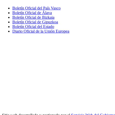
Boletín Oficial del País Vasco
Boletín Oficial de Álava
Boletín Oficial de Bizkaia
Boletín Oficial de Gipuzkoa
Boletín Oficial del Estado
Diario Oficial de la Unión Europea