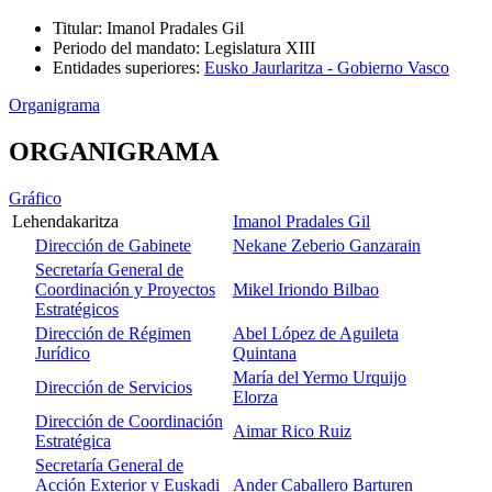
Titular
:
Imanol Pradales Gil
Periodo del mandato
:
Legislatura XIII
Entidades superiores
:
Eusko Jaurlaritza - Gobierno Vasco
Organigrama
ORGANIGRAMA
Gráfico
Lehendakaritza
Imanol Pradales Gil
Dirección de Gabinete
Nekane Zeberio Ganzarain
Secretaría General de
Coordinación y Proyectos
Mikel Iriondo Bilbao
Estratégicos
Dirección de Régimen
Abel López de Aguileta
Jurídico
Quintana
María del Yermo Urquijo
Dirección de Servicios
Elorza
Dirección de Coordinación
Aimar Rico Ruiz
Estratégica
Secretaría General de
Acción Exterior y Euskadi
Ander Caballero Barturen