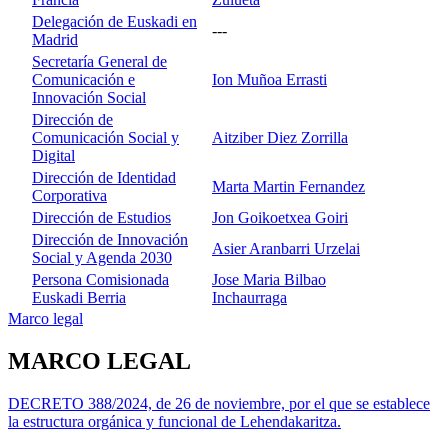
Delegación de Euskadi en
---
Madrid
Secretaría General de
Comunicación e
Ion Muñoa Errasti
Innovación Social
Dirección de
Comunicación Social y
Aitziber Diez Zorrilla
Digital
Dirección de Identidad
Marta Martin Fernandez
Corporativa
Dirección de Estudios
Jon Goikoetxea Goiri
Dirección de Innovación
Asier Aranbarri Urzelai
Social y Agenda 2030
Persona Comisionada
Jose Maria Bilbao
Euskadi Berria
Inchaurraga
Marco legal
MARCO LEGAL
DECRETO 388/2024, de 26 de noviembre, por el que se establece
la estructura orgánica y funcional de Lehendakaritza.