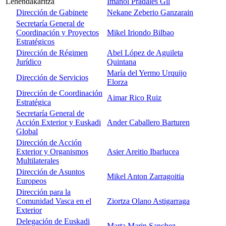
Lehendakaritza
Imanol Pradales Gil
Dirección de Gabinete
Nekane Zeberio Ganzarain
Secretaría General de
Coordinación y Proyectos
Mikel Iriondo Bilbao
Estratégicos
Dirección de Régimen
Abel López de Aguileta
Jurídico
Quintana
María del Yermo Urquijo
Dirección de Servicios
Elorza
Dirección de Coordinación
Aimar Rico Ruiz
Estratégica
Secretaría General de
Acción Exterior y Euskadi
Ander Caballero Barturen
Global
Dirección de Acción
Exterior y Organismos
Asier Areitio Ibarlucea
Multilaterales
Dirección de Asuntos
Mikel Anton Zarragoitia
Europeos
Dirección para la
Comunidad Vasca en el
Ziortza Olano Astigarraga
Exterior
Delegación de Euskadi
Marta Marin Sanchez