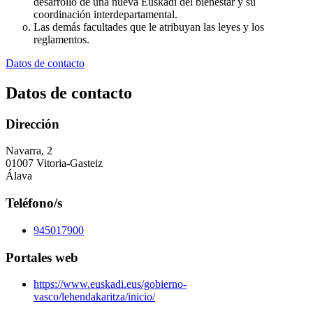
desarrollo de una nueva Euskadi del bienestar y su
coordinación interdepartamental.
Las demás facultades que le atribuyan las leyes y los
reglamentos.
Datos de contacto
Datos de contacto
Dirección
Navarra, 2
01007 Vitoria-Gasteiz
Álava
Teléfono/s
945017900
Portales web
https://www.euskadi.eus/gobierno-
vasco/lehendakaritza/inicio/