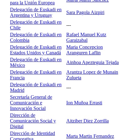
para la Unión Europea
Delegación de Euskadi en
Sara Pagola Aizpiri
Argentina y Uruguay
Delegación de Euskadi en
---
Chile
Delegación de Euskadi en
Rafael Manuel Kutz
Colombia
Garaizabal
Delegación de Euskadi en
Maria Concepcion
Estados Unidos y Canadá
Aranguren Laflin
Delegación de Euskadi en
Ainhoa Apezteguia Tejada
México
Delegación de Euskadi en
Arantza Lopez de Munain
Francia
Zulueta
Delegación de Euskadi en
---
Madrid
Secretaría General de
Comunicación e
Ion Muñoa Errasti
Innovación Social
Dirección de
Comunicación Social y
Aitziber Diez Zorrilla
Digital
Dirección de Identidad
Marta Martin Fernandez
Corporativa