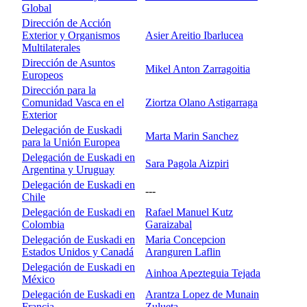
Global
Dirección de Acción
Exterior y Organismos
Asier Areitio Ibarlucea
Multilaterales
Dirección de Asuntos
Mikel Anton Zarragoitia
Europeos
Dirección para la
Comunidad Vasca en el
Ziortza Olano Astigarraga
Exterior
Delegación de Euskadi
Marta Marin Sanchez
para la Unión Europea
Delegación de Euskadi en
Sara Pagola Aizpiri
Argentina y Uruguay
Delegación de Euskadi en
---
Chile
Delegación de Euskadi en
Rafael Manuel Kutz
Colombia
Garaizabal
Delegación de Euskadi en
Maria Concepcion
Estados Unidos y Canadá
Aranguren Laflin
Delegación de Euskadi en
Ainhoa Apezteguia Tejada
México
Delegación de Euskadi en
Arantza Lopez de Munain
Francia
Zulueta