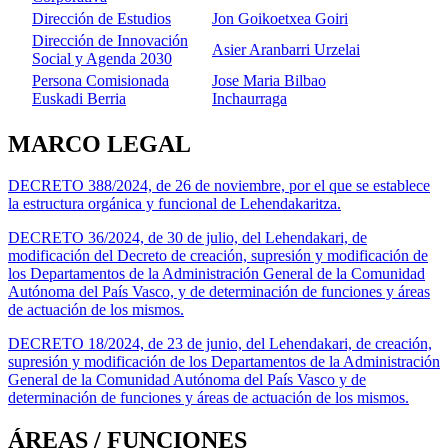
Dirección de Estudios
Jon Goikoetxea Goiri
Dirección de Innovación
Asier Aranbarri Urzelai
Social y Agenda 2030
Persona Comisionada
Jose Maria Bilbao
Euskadi Berria
Inchaurraga
MARCO LEGAL
DECRETO 388/2024, de 26 de noviembre, por el que se establece
la estructura orgánica y funcional de Lehendakaritza.
DECRETO 36/2024, de 30 de julio, del Lehendakari, de
modificación del Decreto de creación, supresión y modificación de
los Departamentos de la Administración General de la Comunidad
Autónoma del País Vasco, y de determinación de funciones y áreas
de actuación de los mismos.
DECRETO 18/2024, de 23 de junio, del Lehendakari, de creación,
supresión y modificación de los Departamentos de la Administración
General de la Comunidad Autónoma del País Vasco y de
determinación de funciones y áreas de actuación de los mismos.
ÁREAS / FUNCIONES