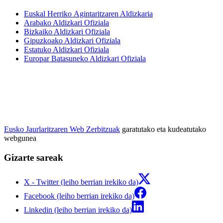
Euskal Herriko Agintaritzaren Aldizkaria
Arabako Aldizkari Ofiziala
Bizkaiko Aldizkari Ofiziala
Gipuzkoako Aldizkari Ofiziala
Estatuko Aldizkari Ofiziala
Europar Batasuneko Aldizkari Ofiziala
Eusko Jaurlaritzaren Web Zerbitzuak
garatutako eta kudeatutako
webgunea
Gizarte sareak
X - Twitter (leiho berrian irekiko da)
Facebook (leiho berrian irekiko da)
Linkedin (leiho berrian irekiko da)