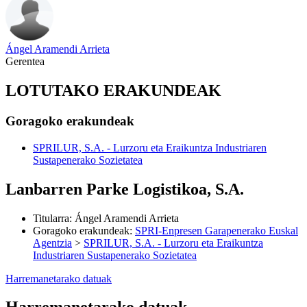
Ángel Aramendi Arrieta
Gerentea
LOTUTAKO ERAKUNDEAK
Goragoko erakundeak
SPRILUR, S.A. - Lurzoru eta Eraikuntza Industriaren
Sustapenerako Sozietatea
Lanbarren Parke Logistikoa, S.A.
Titularra
:
Ángel Aramendi Arrieta
Goragoko erakundeak
:
SPRI-Enpresen Garapenerako Euskal
Agentzia
>
SPRILUR, S.A. - Lurzoru eta Eraikuntza
Industriaren Sustapenerako Sozietatea
Harremanetarako datuak