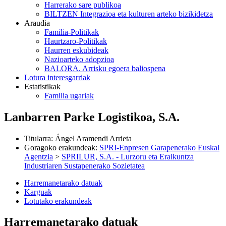
Harrerako sare publikoa
BILTZEN Integrazioa eta kulturen arteko bizikidetza
Araudia
Familia-Politikak
Haurtzaro-Politikak
Haurren eskubideak
Nazioarteko adopzioa
BALORA. Arrisku egoera baliospena
Lotura interesgarriak
Estatistikak
Familia ugariak
Lanbarren Parke Logistikoa, S.A.
Titularra
:
Ángel Aramendi Arrieta
Goragoko erakundeak
:
SPRI-Enpresen Garapenerako Euskal
Agentzia
>
SPRILUR, S.A. - Lurzoru eta Eraikuntza
Industriaren Sustapenerako Sozietatea
Harremanetarako datuak
Karguak
Lotutako erakundeak
Harremanetarako datuak