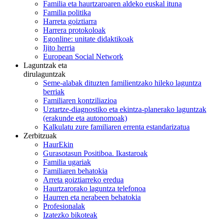
Familia eta haurtzaroaren aldeko euskal ituna
Familia politika
Harreta goiztiarra
Harrera protokoloak
Egonline: unitate didaktikoak
Ijito herria
European Social Network
Laguntzak eta
dirulaguntzak
Seme-alabak dituzten familientzako hileko laguntza
berriak
Familiaren kontziliazioa
Uztartze-diagnostiko eta ekintza-planerako laguntzak
(erakunde eta autonomoak)
Kalkulatu zure familiaren errenta estandarizatua
Zerbitzuak
HaurEkin
Gurasotasun Positiboa. Ikastaroak
Familia ugariak
Familiaren behatokia
Arreta goiztiarreko eredua
Haurtzarorako laguntza telefonoa
Haurren eta nerabeen behatokia
Profesionalak
Izatezko bikoteak