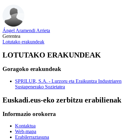
Ángel Aramendi Arrieta
Gerentea
Lotutako erakundeak
LOTUTAKO ERAKUNDEAK
Goragoko erakundeak
SPRILUR, S.A. - Lurzoru eta Eraikuntza Industriaren
Sustapenerako Sozietatea
Euskadi.eus-eko zerbitzu erabilienak
Informazio orokorra
Kontaktua
Web-mapa
Erabilerraztasuna