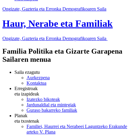
Ongizate, Gazteria eta Erronka Demografikoaren Saila
Haur, Nerabe eta Familiak
Ongizate, Gazteria eta Erronka Demografikoaren Saila
Familia Politika eta Gizarte Garapena
Sailaren menua
Saila ezagutu
Aurkezpena
Kontaktua
Erregistroak
eta izapideak
Izatezko bikoteak
Jardunaldial eta mintegiak
Guraso bakarreko familiak
Planak
eta txostenak
Familiei, Haurrei eta Nerabeei Laguntzeko Erakunde
arteko V. Plana