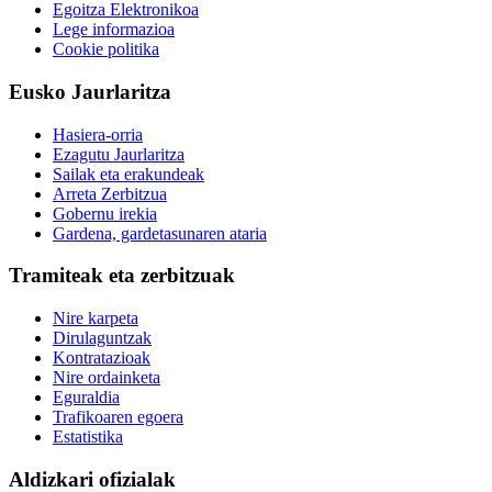
Egoitza Elektronikoa
Lege informazioa
Cookie politika
Eusko Jaurlaritza
Hasiera-orria
Ezagutu Jaurlaritza
Sailak eta erakundeak
Arreta Zerbitzua
Gobernu irekia
Gardena, gardetasunaren ataria
Tramiteak eta zerbitzuak
Nire karpeta
Dirulaguntzak
Kontratazioak
Nire ordainketa
Eguraldia
Trafikoaren egoera
Estatistika
Aldizkari ofizialak