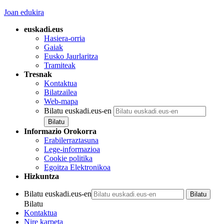
Joan edukira
euskadi.eus
Hasiera-orria
Gaiak
Eusko Jaurlaritza
Tramiteak
Tresnak
Kontaktua
Bilatzailea
Web-mapa
Bilatu euskadi.eus-en
Informazio Orokorra
Erabilerraztasuna
Lege-informazioa
Cookie politika
Egoitza Elektronikoa
Hizkuntza
Bilatu euskadi.eus-en
Bilatu
Kontaktua
Nire karpeta