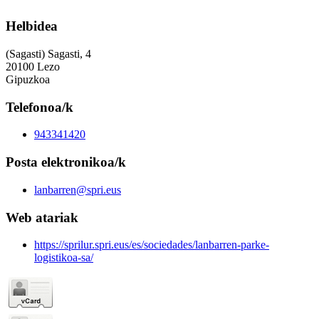
Helbidea
(Sagasti) Sagasti, 4
20100 Lezo
Gipuzkoa
Telefonoa/k
943341420
Posta elektronikoa/k
lanbarren@spri.eus
Web atariak
https://sprilur.spri.eus/es/sociedades/lanbarren-parke-
logistikoa-sa/