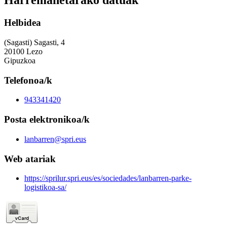
Harremanetarako datuak
Helbidea
(Sagasti) Sagasti, 4
20100 Lezo
Gipuzkoa
Telefonoa/k
943341420
Posta elektronikoa/k
lanbarren@spri.eus
Web atariak
https://sprilur.spri.eus/es/sociedades/lanbarren-parke-
logistikoa-sa/