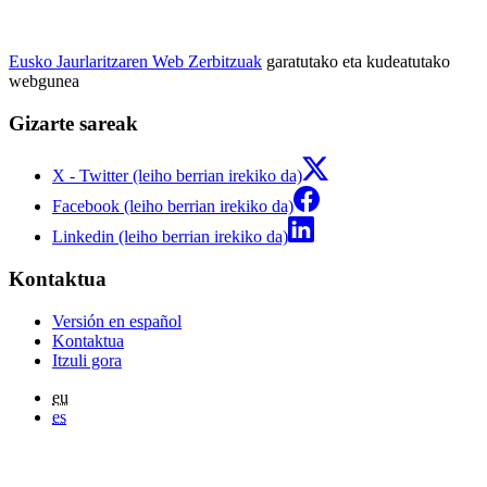
Eusko Jaurlaritzaren Web Zerbitzuak
garatutako eta kudeatutako
webgunea
Gizarte sareak
X - Twitter (leiho berrian irekiko da)
Facebook (leiho berrian irekiko da)
Linkedin (leiho berrian irekiko da)
Kontaktua
Versión en español
Kontaktua
Itzuli gora
eu
es