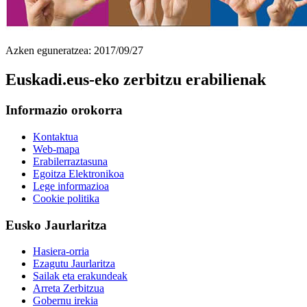
Azken eguneratzea: 2017/09/27
Euskadi.eus-eko zerbitzu erabilienak
Informazio orokorra
Kontaktua
Web-mapa
Erabilerraztasuna
Egoitza Elektronikoa
Lege informazioa
Cookie politika
Eusko Jaurlaritza
Hasiera-orria
Ezagutu Jaurlaritza
Sailak eta erakundeak
Arreta Zerbitzua
Gobernu irekia