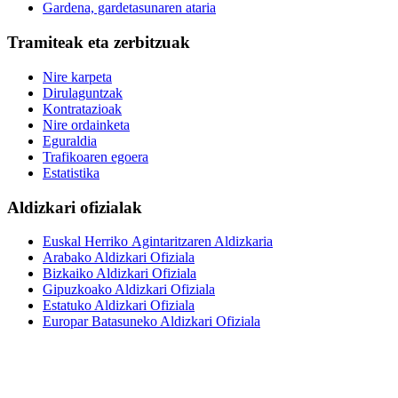
Gardena, gardetasunaren ataria
Tramiteak eta zerbitzuak
Nire karpeta
Dirulaguntzak
Kontratazioak
Nire ordainketa
Eguraldia
Trafikoaren egoera
Estatistika
Aldizkari ofizialak
Euskal Herriko Agintaritzaren Aldizkaria
Arabako Aldizkari Ofiziala
Bizkaiko Aldizkari Ofiziala
Gipuzkoako Aldizkari Ofiziala
Estatuko Aldizkari Ofiziala
Europar Batasuneko Aldizkari Ofiziala