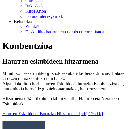
Gurasoak
Irakasleak
Kirol Arloa
Lotura interesgarriak
Behatokia
Zer da?
Euskadiko haurren eta nerabeen errealitatea
Konbentzioa
Haurren eskubideen hitzarmena
Munduko neska-mutiko guztiok eskubide berberak dituzue. Halaxe
jasotzen du nazioarteko itun batek.
Aipatutako Itun hori Haurren Eskubideei buruzko Konbentzioa da,
munduko ia herrialde guztiek onartutakoa, hain zuzen ere.
Hitzarmenak 54 artikulutan laburtzen ditu Haurren eta Nerabeen
Eskubideak.
Haurren Eskubideei Buruzko Hitzarmena [pdf, 176 kb]