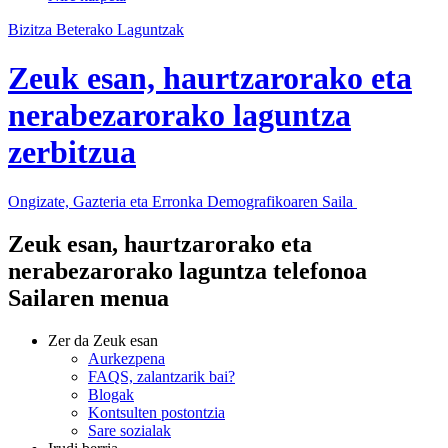
Bizitza Beterako Laguntzak
Zeuk esan, haurtzarorako eta
nerabezarorako laguntza
zerbitzua
Ongizate, Gazteria eta Erronka Demografikoaren Saila
Zeuk esan, haurtzarorako eta
nerabezarorako laguntza telefonoa
Sailaren menua
Zer da Zeuk esan
Aurkezpena
FAQS, zalantzarik bai?
Blogak
Kontsulten postontzia
Sare sozialak