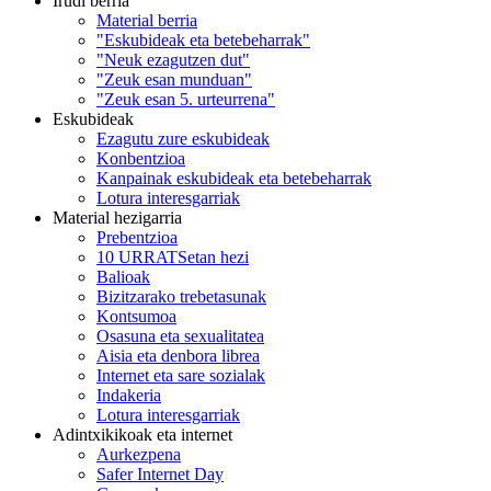
Irudi berria
Material berria
"Eskubideak eta betebeharrak"
"Neuk ezagutzen dut"
"Zeuk esan munduan"
"Zeuk esan 5. urteurrena"
Eskubideak
Ezagutu zure eskubideak
Konbentzioa
Kanpainak eskubideak eta betebeharrak
Lotura interesgarriak
Material hezigarria
Prebentzioa
10 URRATSetan hezi
Balioak
Bizitzarako trebetasunak
Kontsumoa
Osasuna eta sexualitatea
Aisia eta denbora librea
Internet eta sare sozialak
Indakeria
Lotura interesgarriak
Adintxikikoak eta internet
Aurkezpena
Safer Internet Day