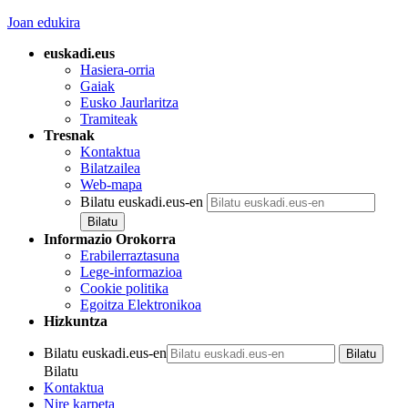
Joan edukira
euskadi.eus
Hasiera-orria
Gaiak
Eusko Jaurlaritza
Tramiteak
Tresnak
Kontaktua
Bilatzailea
Web-mapa
Bilatu euskadi.eus-en
Informazio Orokorra
Erabilerraztasuna
Lege-informazioa
Cookie politika
Egoitza Elektronikoa
Hizkuntza
Bilatu euskadi.eus-en
Bilatu
Kontaktua
Nire karpeta