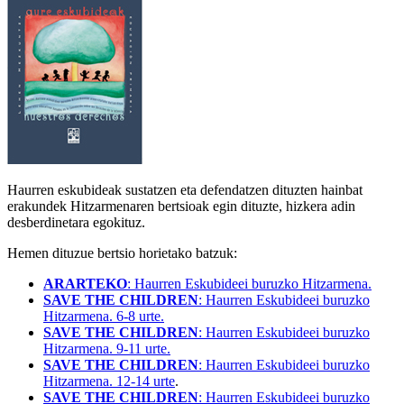
Haurren eskubideak sustatzen eta defendatzen dituzten hainbat
erakundek Hitzarmenaren bertsioak egin dituzte, hizkera adin
desberdinetara egokituz.
Hemen dituzue bertsio horietako batzuk:
ARARTEKO
: Haurren Eskubideei buruzko Hitzarmena.
SAVE THE CHILDREN
: Haurren Eskubideei buruzko
Hitzarmena. 6-8 urte.
SAVE THE CHILDREN
: Haurren Eskubideei buruzko
Hitzarmena. 9-11 urte.
SAVE THE CHILDREN
: Haurren Eskubideei buruzko
Hitzarmena. 12-14 urte
.
SAVE THE CHILDREN
: Haurren Eskubideei buruzko