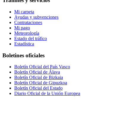
Trámites y servicios
Mi carpeta
Ayudas y subvenciones
Contrataciones
Mi pago
Meteorología
Estado del tráfico
Estadística
Boletines oficiales
Boletín Oficial del País Vasco
Boletín Oficial de Álava
Boletín Oficial de Bizkaia
Boletín Oficial de Gipuzkoa
Boletín Oficial del Estado
Diario Oficial de la Unión Europea