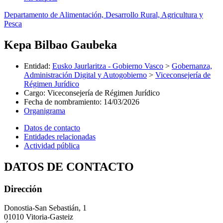
Departamento de Alimentación, Desarrollo Rural, Agricultura y
Pesca
Kepa Bilbao Gaubeka
Entidad
:
Eusko Jaurlaritza - Gobierno Vasco
>
Gobernanza,
Administración Digital y Autogobierno
>
Viceconsejería de
Régimen Jurídico
Cargo
:
Viceconsejería de Régimen Jurídico
Fecha de nombramiento
:
14/03/2026
Organigrama
Datos de contacto
Entidades relacionadas
Actividad pública
DATOS DE CONTACTO
Dirección
Donostia-San Sebastián, 1
01010 Vitoria-Gasteiz