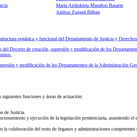
ncia
Maria Arritokieta Marañon Basarte
Ainhoa Zugasti Bilbao
tructura orgánica y funcional del Departamento de Justicia y Derech
 del Decreto de creación, supresión y modificación de los Departamen
ismos.
presión y modificación de los Departamentos de la Administración Ge
siguientes funciones y áreas de actuación:
n de Justicia.
ncionamiento y ejecución de la legislación penitenciaria, asumiendo el ej
on la colaboración del resto de órganos y administraciones competentes 