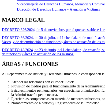
Viceconsejería de Derechos Humanos, Memoria y Convive
Dirección de Derechos Humanos y Atención a Víctimas
MARCO LEGAL
DECRETO 326/2024, de 5 de noviembre, por el que se establece la es
DECRETO 36/2024, de 30 de julio, del Lehendakari, de modificación
Vasco, y de determinación de funciones y áreas de actuación de los m
DECRETO 18/2024, de 23 de junio, del Lehendakari, de creación, su
de funciones y áreas de actuación de los mismos.
ÁREAS / FUNCIONES
Al Departamento de Justicia y Derechos Humanos le corresponden las 
Atender las relaciones con el Poder Judicial.
Provisión de medios para el funcionamiento de la Administració
Establecimientos penitenciarios, en especial su organización, fu
la Administración penitenciaria.
Ejercitar las competencias en materia de menores infractores, c
Nombramiento de Notarios y Registradores de la Propiedad.