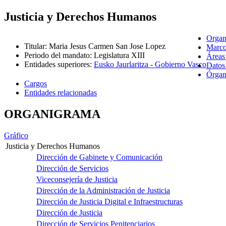
Justicia y Derechos Humanos
Organ
Titular
:
Maria Jesus Carmen San Jose Lopez
Marco
Periodo del mandato
:
Legislatura XIII
Áreas
Entidades superiores
:
Eusko Jaurlaritza - Gobierno Vasco
Datos
Órgano
Cargos
Entidades relacionadas
ORGANIGRAMA
Gráfico
Justicia y Derechos Humanos
Dirección de Gabinete y Comunicación
Dirección de Servicios
Viceconsejería de Justicia
Dirección de la Administración de Justicia
Dirección de Justicia Digital e Infraestructuras
Dirección de Justicia
Dirección de Servicios Penitenciarios