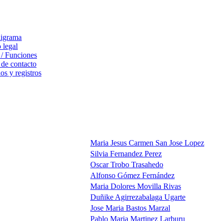
igrama
 legal
 / Funciones
 de contacto
s y registros
Maria Jesus Carmen San Jose Lopez
Silvia Fernandez Perez
Oscar Trobo Trasahedo
Alfonso Gómez Fernández
Maria Dolores Movilla Rivas
Duñike Agirrezabalaga Ugarte
Jose Maria Bastos Marzal
Pablo Maria Martinez Larburu