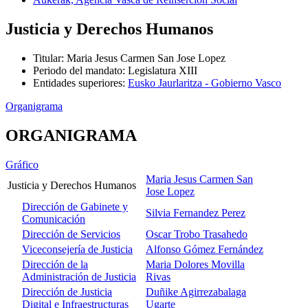
Justicia y Derechos Humanos
Titular
:
Maria Jesus Carmen San Jose Lopez
Periodo del mandato
:
Legislatura XIII
Entidades superiores
:
Eusko Jaurlaritza - Gobierno Vasco
Organigrama
ORGANIGRAMA
Gráfico
Maria Jesus Carmen San
Justicia y Derechos Humanos
Jose Lopez
Dirección de Gabinete y
Silvia Fernandez Perez
Comunicación
Dirección de Servicios
Oscar Trobo Trasahedo
Viceconsejería de Justicia
Alfonso Gómez Fernández
Dirección de la
Maria Dolores Movilla
Administración de Justicia
Rivas
Dirección de Justicia
Duñike Agirrezabalaga
Digital e Infraestructuras
Ugarte