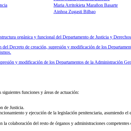
ncia
Maria Arritokieta Marañon Basarte
Ainhoa Zugasti Bilbao
tructura orgánica y funcional del Departamento de Justicia y Derech
 del Decreto de creación, supresión y modificación de los Departamen
ismos.
presión y modificación de los Departamentos de la Administración Ge
siguientes funciones y áreas de actuación:
n de Justicia.
ncionamiento y ejecución de la legislación penitenciaria, asumiendo el ej
on la colaboración del resto de órganos y administraciones competentes 