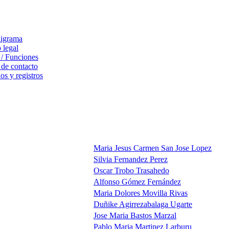
igrama
 legal
 / Funciones
 de contacto
s y registros
Maria Jesus Carmen San Jose Lopez
Silvia Fernandez Perez
Oscar Trobo Trasahedo
Alfonso Gómez Fernández
Maria Dolores Movilla Rivas
Duñike Agirrezabalaga Ugarte
Jose Maria Bastos Marzal
Pablo Maria Martinez Larburu