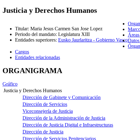
Justicia y Derechos Humanos
Organ
Titular
:
Maria Jesus Carmen San Jose Lopez
Marco
Periodo del mandato
:
Legislatura XIII
Áreas
Entidades superiores
:
Eusko Jaurlaritza - Gobierno Vasco
Datos
Órgano
Cargos
Entidades relacionadas
ORGANIGRAMA
Gráfico
Justicia y Derechos Humanos
Dirección de Gabinete y Comunicación
Dirección de Servicios
Viceconsejería de Justicia
Dirección de la Administración de Justicia
Dirección de Justicia Digital e Infraestructuras
Dirección de Justicia
Dirección de Servicios Penitenciarios