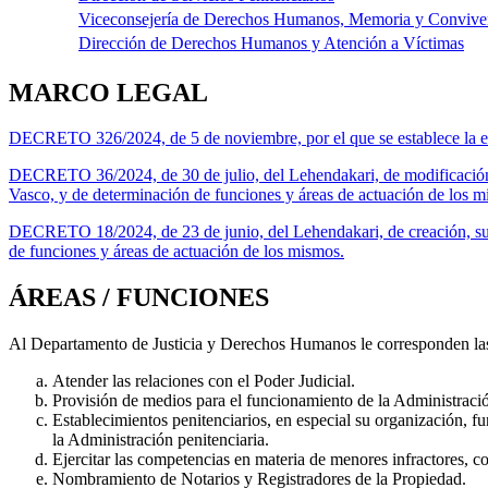
Viceconsejería de Derechos Humanos, Memoria y Convive
Dirección de Derechos Humanos y Atención a Víctimas
MARCO LEGAL
DECRETO 326/2024, de 5 de noviembre, por el que se establece la es
DECRETO 36/2024, de 30 de julio, del Lehendakari, de modificación
Vasco, y de determinación de funciones y áreas de actuación de los m
DECRETO 18/2024, de 23 de junio, del Lehendakari, de creación, su
de funciones y áreas de actuación de los mismos.
ÁREAS / FUNCIONES
Al Departamento de Justicia y Derechos Humanos le corresponden las 
Atender las relaciones con el Poder Judicial.
Provisión de medios para el funcionamiento de la Administració
Establecimientos penitenciarios, en especial su organización, fu
la Administración penitenciaria.
Ejercitar las competencias en materia de menores infractores, c
Nombramiento de Notarios y Registradores de la Propiedad.