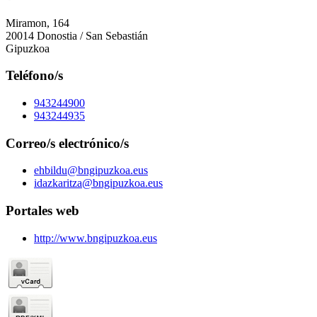
Miramon, 164
20014 Donostia / San Sebastián
Gipuzkoa
Teléfono/s
943244900
943244935
Correo/s electrónico/s
ehbildu@bngipuzkoa.eus
idazkaritza@bngipuzkoa.eus
Portales web
http://www.bngipuzkoa.eus