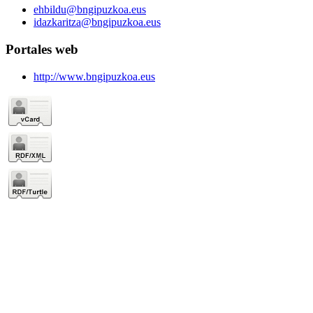
ehbildu@bngipuzkoa.eus
idazkaritza@bngipuzkoa.eus
Portales web
http://www.bngipuzkoa.eus